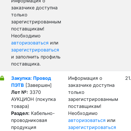
Информация о
заказчике доступна
только
зарегистрированным
поставщикам!
Необходимо
авторизоваться
или
зарегистрироваться
и заполнить профиль
поставщика.
Закупка: Провод
Информация о
21
ПЭТВ
[Завершен]
заказчике доступна
Лот №:
3370
только
АУКЦИОН (покупка
зарегистрированным
товара)
поставщикам!
Раздел:
Кабельно-
Необходимо
проводниковая
авторизоваться
или
продукция
зарегистрироваться