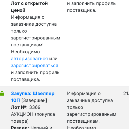
Лот с открытой
и заполнить профиль
ценой
поставщика.
Информация о
заказчике доступна
только
зарегистрированным
поставщикам!
Необходимо
авторизоваться
или
зарегистрироваться
и заполнить профиль
поставщика.
Закупка: Швеллер
Информация о
21
10П
[Завершен]
заказчике доступна
Лот №:
3369
только
АУКЦИОН (покупка
зарегистрированным
товара)
поставщикам!
Раздел:
Черный и
Необходимо