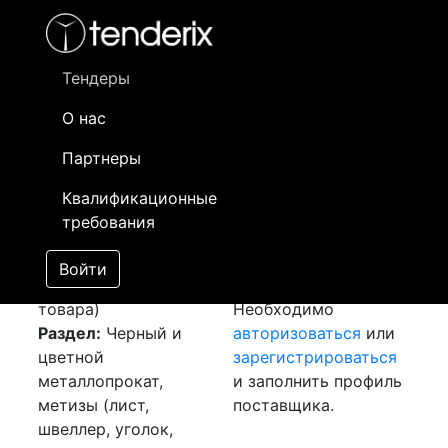
Фильтр
- активный лот
- Завершенный лот
- Закрытый
- сохраненный лот (не опубликован)
Тендеры
О нас
Номер лота
▲
▼
Заказчик
Да
Партнеры
Закупка: Лента
Информация о
25
Квалификационные
медная
[Завершен]
заказчике доступна
требования
Победитель выбран
только
Лот №:
3376
зарегистрированным
Войти
АУКЦИОН (покупка
поставщикам!
товара)
Необходимо
Раздел:
Черный и
авторизоваться
или
цветной
зарегистрироваться
металлопрокат,
и заполнить профиль
метизы (лист,
поставщика.
швеллер, уголок,