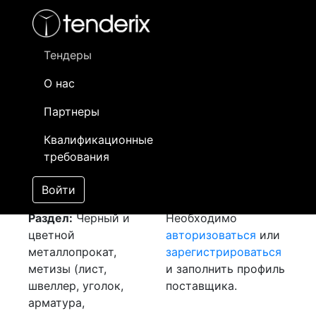
Фильтр
- активный лот
- Завершенный лот
- Закрытый
- сохраненный лот (не опубликован)
Тендеры
О нас
Номер лота
▲
▼
Заказчик
Д
Партнеры
Закупка: Лист
Информация о
22
Квалификационные
[Завершен]
заказчике доступна
требования
Лот №:
3371
только
АУКЦИОН (покупка
зарегистрированным
Войти
товара)
поставщикам!
Раздел:
Черный и
Необходимо
цветной
авторизоваться
или
металлопрокат,
зарегистрироваться
метизы (лист,
и заполнить профиль
швеллер, уголок,
поставщика.
арматура,