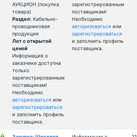
АУКЦИОН (покупка
зарегистрированным
товара)
поставщикам!
Раздел:
Кабельно-
Необходимо
проводниковая
авторизоваться
или
продукция
зарегистрироваться
Лот с открытой
и заполнить профиль
ценой
поставщика.
Информация о
заказчике доступна
только
зарегистрированным
поставщикам!
Необходимо
авторизоваться
или
зарегистрироваться
и заполнить профиль
поставщика.
Закупка: Швеллер
Информация о
21