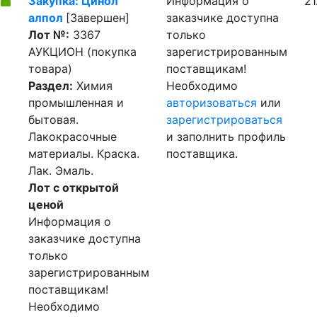
Закупка: Цинол
Информация о
21
алпол
[Завершен]
заказчике доступна
Лот №:
3367
только
АУКЦИОН (покупка
зарегистрированным
товара)
поставщикам!
Раздел:
Химия
Необходимо
промышленная и
авторизоваться
или
бытовая.
зарегистрироваться
Лакокрасочные
и заполнить профиль
материалы. Краска.
поставщика.
Лак. Эмаль.
Лот с открытой
ценой
Информация о
заказчике доступна
только
зарегистрированным
поставщикам!
Необходимо