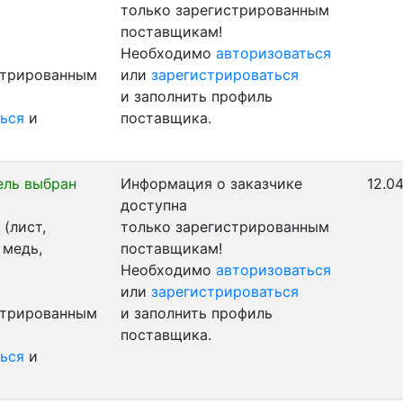
только зарегистрированным
поставщикам!
Необходимо
авторизоваться
стрированным
или
зарегистрироваться
и заполнить профиль
ься
и
поставщика.
ель выбран
Информация о заказчике
12.04
доступна
(лист,
только зарегистрированным
 медь,
поставщикам!
Необходимо
авторизоваться
или
зарегистрироваться
стрированным
и заполнить профиль
поставщика.
ься
и