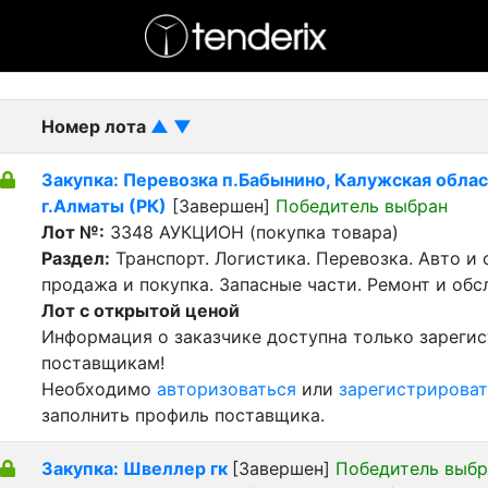
- активный лот
- Завершенный лот
- Закрытый
Номер лота
▲
▼
Закупка: Перевозка п.Бабынино, Калужская облас
г.Алматы (РК)
[Завершен]
Победитель выбран
Лот №:
3348
АУКЦИОН (покупка товара)
Раздел:
Транспорт. Логистика. Перевозка. Авто и
продажа и покупка. Запасные части. Ремонт и обс
Лот с открытой ценой
Информация о заказчике доступна только зареги
поставщикам!
Необходимо
авторизоваться
или
зарегистрироват
заполнить профиль поставщика.
Закупка: Швеллер гк
[Завершен]
Победитель выбр