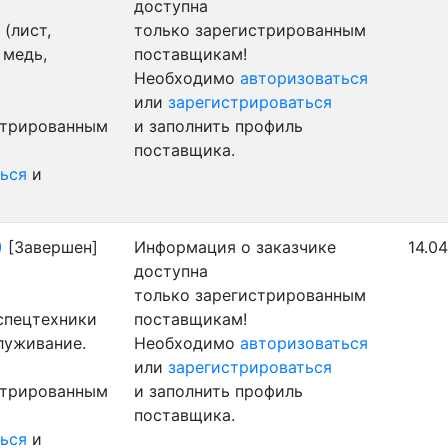
доступна
(лист,
только зарегистрированным
 медь,
поставщикам!
Необходимо
авторизоваться
или
зарегистрироваться
стрированным
и заполнить профиль
поставщика.
ься
и
)
[Завершен]
Информация о заказчике
14.04
доступна
только зарегистрированным
 спецтехники
поставщикам!
луживание.
Необходимо
авторизоваться
или
зарегистрироваться
стрированным
и заполнить профиль
поставщика.
ься
и