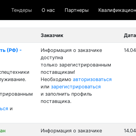
Тендеры
О нас
Партнеры
Квалификацион
 лот
- архивный лот
- сохраненный лот (не опуб
Заказчик
Дата
ть (РФ) -
Информация о заказчике
14.04
доступна
только зарегистрированным
 спецтехники
поставщикам!
луживание.
Необходимо
авторизоваться
или
зарегистрироваться
стрированным
и заполнить профиль
поставщика.
ься
и
ан
Информация о заказчике
14.0