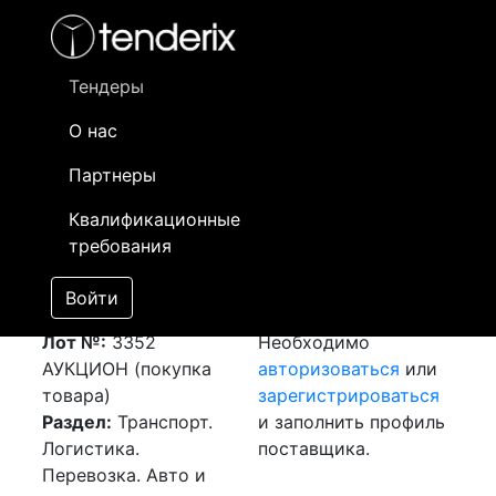
Фильтр
- активный лот
- Завершенный лот
- Закрытый
- сохраненный лот (не опубликован)
Тендеры
О нас
Номер лота
▲
▼
Заказчик
Да
Партнеры
Закупка: Перевозка
Информация о
15
Квалификационные
г.Химки (РФ) -
заказчике доступна
требования
г.Шымкент (РК)
только
[Завершен]
зарегистрированным
Войти
Победитель выбран
поставщикам!
Лот №:
3352
Необходимо
АУКЦИОН (покупка
авторизоваться
или
товара)
зарегистрироваться
Раздел:
Транспорт.
и заполнить профиль
Логистика.
поставщика.
Перевозка. Авто и