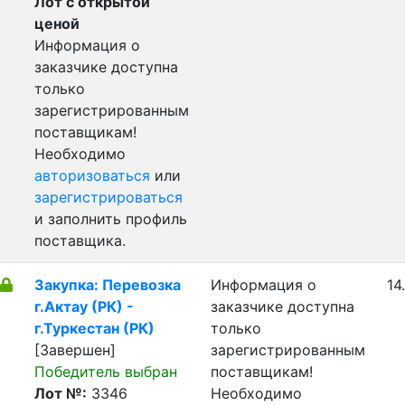
Лот с открытой
ценой
Информация о
заказчике доступна
только
зарегистрированным
поставщикам!
Необходимо
авторизоваться
или
зарегистрироваться
и заполнить профиль
поставщика.
Закупка: Перевозка
Информация о
14
г.Актау (РК) -
заказчике доступна
г.Туркестан (РК)
только
[Завершен]
зарегистрированным
Победитель выбран
поставщикам!
Лот №:
3346
Необходимо