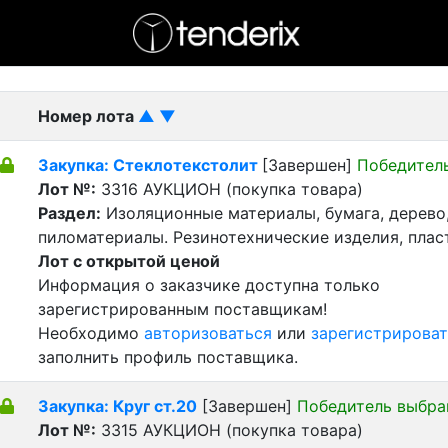
- активный лот
- Завершенный лот
- Закрытый
Номер лота
▲
▼
Закупка: Стеклотекстолит
[Завершен]
Победител
Лот №:
3316
АУКЦИОН (покупка товара)
Раздел:
Изоляционные материалы, бумага, дерево
пиломатериалы. Резинотехнические изделия, пла
Лот с открытой ценой
Информация о заказчике доступна только
зарегистрированным поставщикам!
Необходимо
авторизоваться
или
зарегистрироват
заполнить профиль поставщика.
Закупка: Круг ст.20
[Завершен]
Победитель выбра
Лот №:
3315
АУКЦИОН (покупка товара)