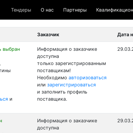
Тендеры
О нас
Партнеры
Квалификацион
 лот
- архивный лот
- сохраненный лот (не опуб
Заказчик
Дата 
ь выбран
Информация о заказчике
29.03.
доступна
,
только зарегистрированным
стины
поставщикам!
Необходимо
авторизоваться
или
зарегистрироваться
и заполнить профиль
ься
и
поставщика.
н
Информация о заказчике
29.03.
доступна