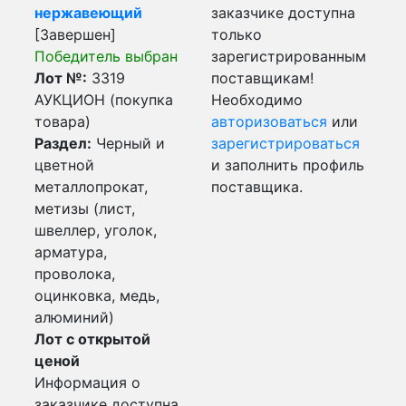
нержавеющий
заказчике доступна
[Завершен]
только
Победитель выбран
зарегистрированным
Лот №:
3319
поставщикам!
АУКЦИОН (покупка
Необходимо
товара)
авторизоваться
или
Раздел:
Черный и
зарегистрироваться
цветной
и заполнить профиль
металлопрокат,
поставщика.
метизы (лист,
швеллер, уголок,
арматура,
проволока,
оцинковка, медь,
алюминий)
Лот с открытой
ценой
Информация о
заказчике доступна