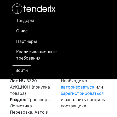
Фильтр
- активный лот
- Завершенный лот
- Закрытый
- сохраненный лот (не опубликован)
Тендеры
О нас
Номер лота
▲
▼
Заказчик
Да
Партнеры
Закупка: Перевозка
Информация о
31
Квалификационные
г. София (Болгария)
заказчике доступна
требования
- г. Шымкент (РК)
только
[Завершен]
зарегистрированным
Войти
Победитель выбран
поставщикам!
Лот №:
3320
Необходимо
АУКЦИОН (покупка
авторизоваться
или
товара)
зарегистрироваться
Раздел:
Транспорт.
и заполнить профиль
Логистика.
поставщика.
Перевозка. Авто и