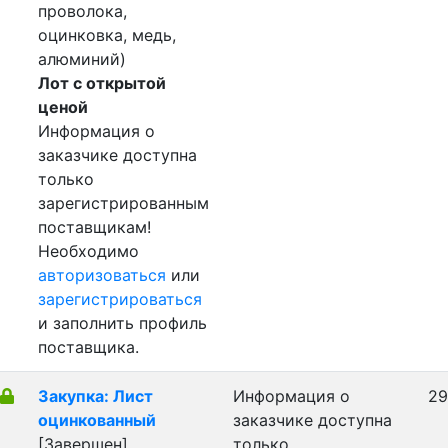
проволока,
оцинковка, медь,
алюминий)
Лот с открытой
ценой
Информация о
заказчике доступна
только
зарегистрированным
поставщикам!
Необходимо
авторизоваться
или
зарегистрироваться
и заполнить профиль
поставщика.
Закупка: Лист
Информация о
29
оцинкованный
заказчике доступна
[Завершен]
только