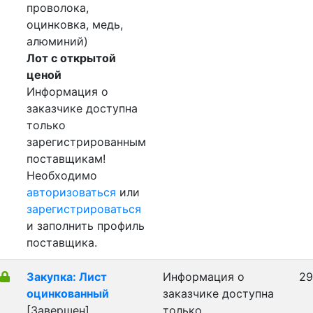
проволока,
оцинковка, медь,
алюминий)
Лот с открытой
ценой
Информация о
заказчике доступна
только
зарегистрированным
поставщикам!
Необходимо
авторизоваться
или
зарегистрироваться
и заполнить профиль
поставщика.
Закупка: Лист
Информация о
29
оцинкованный
заказчике доступна
[Завершен]
только