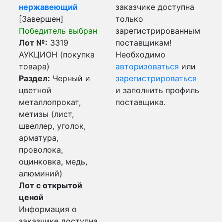
нержавеющий
заказчике доступна
[Завершен]
только
Победитель выбран
зарегистрированным
Лот №:
3319
поставщикам!
АУКЦИОН (покупка
Необходимо
товара)
авторизоваться
или
Раздел:
Черный и
зарегистрироваться
цветной
и заполнить профиль
металлопрокат,
поставщика.
метизы (лист,
швеллер, уголок,
арматура,
проволока,
оцинковка, медь,
алюминий)
Лот с открытой
ценой
Информация о
заказчике доступна