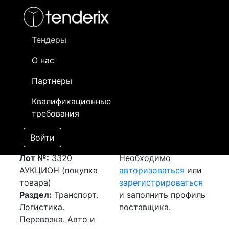
Фильтр
- активный лот
- Завершенный лот
- Закрытый
- сохраненный лот (не опубликован)
Тендеры
О нас
Номер лота
▲
▼
Заказчик
Да
Партнеры
Закупка: Перевозка
Информация о
31
Квалификационные
г. София (Болгария)
заказчике доступна
требования
- г. Шымкент (РК)
только
[Завершен]
зарегистрированным
Войти
Победитель выбран
поставщикам!
Лот №:
3320
Необходимо
АУКЦИОН (покупка
авторизоваться
или
товара)
зарегистрироваться
Раздел:
Транспорт.
и заполнить профиль
Логистика.
поставщика.
Перевозка. Авто и