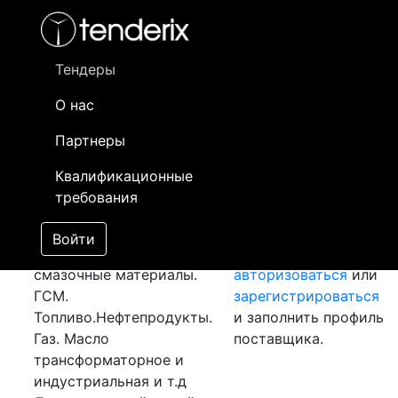
Фильтр
- активный лот
- Завершенный лот
- Закрытый
Тендеры
Номер лота
▲
▼
Заказчик
О нас
Партнеры
Закупка: Технический
Информация о
газ
[Завершен]
заказчике доступна
Квалификационные
Победитель выбран
только
требования
Лот №:
3200
АУКЦИОН
зарегистрированным
(покупка товара)
поставщикам!
Войти
Раздел:
Горюче-
Необходимо
смазочные материалы.
авторизоваться
или
ГСМ.
зарегистрироваться
Топливо.Нефтепродукты.
и заполнить профиль
Газ. Масло
поставщика.
трансформаторное и
индустриальная и т.д