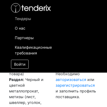
Фильтр
- активный лот
- Завершенный лот
- Закрытый
- сохраненный лот (не опубликован)
Тендеры
О нас
Номер лота
▲
▼
Заказчик
Да
Партнеры
Закупка: Шина
Информация о
01
Квалификационные
медная
[Завершен]
заказчике доступна
требования
Победитель выбран
только
Лот №:
3173
зарегистрированным
Войти
АУКЦИОН (покупка
поставщикам!
товара)
Необходимо
Раздел:
Черный и
авторизоваться
или
цветной
зарегистрироваться
металлопрокат,
и заполнить профиль
метизы (лист,
поставщика.
швеллер, уголок,