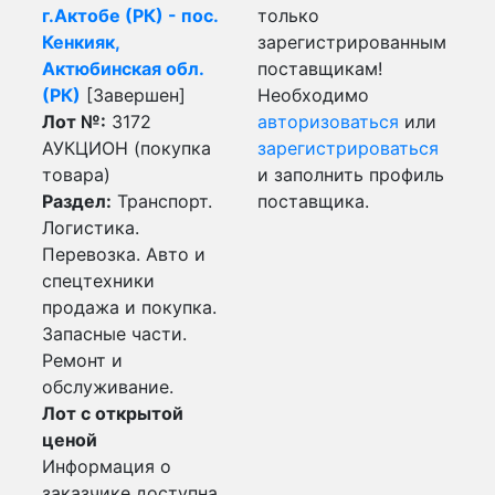
г.Актобе (РК) - пос.
только
Кенкияк,
зарегистрированным
Актюбинская обл.
поставщикам!
(РК)
[Завершен]
Необходимо
Лот №:
3172
авторизоваться
или
АУКЦИОН (покупка
зарегистрироваться
товара)
и заполнить профиль
Раздел:
Транспорт.
поставщика.
Логистика.
Перевозка. Авто и
спецтехники
продажа и покупка.
Запасные части.
Ремонт и
обслуживание.
Лот с открытой
ценой
Информация о
заказчике доступна