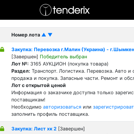
- активный лот
- Завершенный лот
- Закрытый
Номер лота
▲
▼
Закупка: Перевозка г.Малин (Украина) - г.Шымкен
[Завершен]
Победитель выбран
Лот №:
3165
АУКЦИОН (покупка товара)
Раздел:
Транспорт. Логистика. Перевозка. Авто и
продажа и покупка. Запасные части. Ремонт и обс
Лот с открытой ценой
Информация о заказчике доступна только зареги
поставщикам!
Необходимо
авторизоваться
или
зарегистрироват
заполнить профиль поставщика.
Закупка: Лист хк 2
[Завершен]