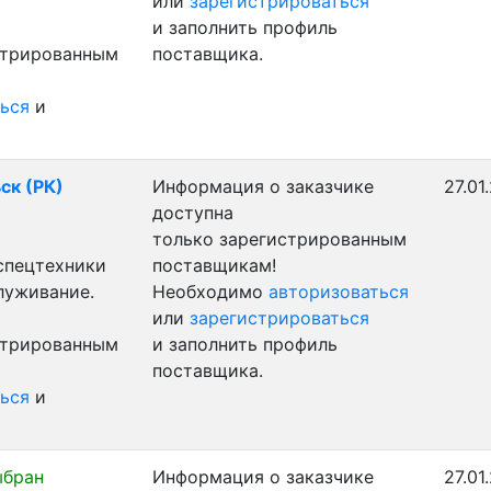
или
зарегистрироваться
и заполнить профиль
стрированным
поставщика.
ься
и
ск (РК)
Информация о заказчике
27.01
доступна
только зарегистрированным
 спецтехники
поставщикам!
луживание.
Необходимо
авторизоваться
или
зарегистрироваться
стрированным
и заполнить профиль
поставщика.
ься
и
ыбран
Информация о заказчике
27.01