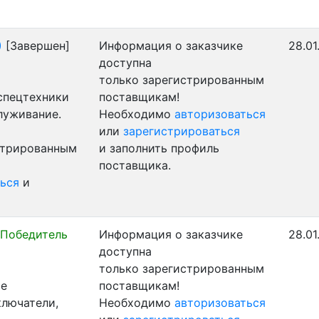
)
[Завершен]
Информация о заказчике
28.01
доступна
только зарегистрированным
 спецтехники
поставщикам!
луживание.
Необходимо
авторизоваться
или
зарегистрироваться
стрированным
и заполнить профиль
поставщика.
ься
и
Победитель
Информация о заказчике
28.01
доступна
только зарегистрированным
ые
поставщикам!
ключатели,
Необходимо
авторизоваться