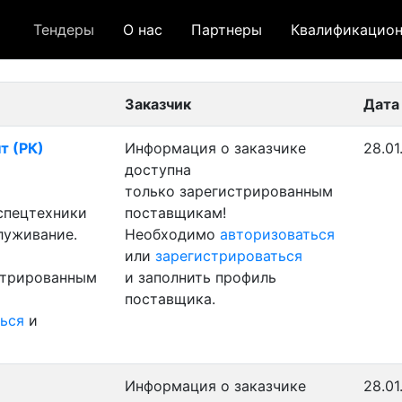
Тендеры
О нас
Партнеры
Квалификацион
 лот
- архивный лот
- сохраненный лот (не опуб
Заказчик
Дата
т (РК)
Информация о заказчике
28.01
доступна
только зарегистрированным
 спецтехники
поставщикам!
луживание.
Необходимо
авторизоваться
или
зарегистрироваться
стрированным
и заполнить профиль
поставщика.
ься
и
Информация о заказчике
28.01