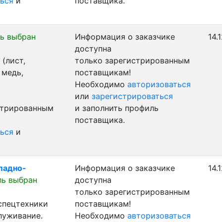
ься
и
поставщика.
ь выбран
Информация о заказчике
14.
доступна
(лист,
только зарегистрированным
 медь,
поставщикам!
Необходимо
авторизоваться
или
зарегистрироваться
стрированным
и заполнить профиль
поставщика.
ься
и
ападно-
Информация о заказчике
14.
ль выбран
доступна
только зарегистрированным
 спецтехники
поставщикам!
луживание.
Необходимо
авторизоваться