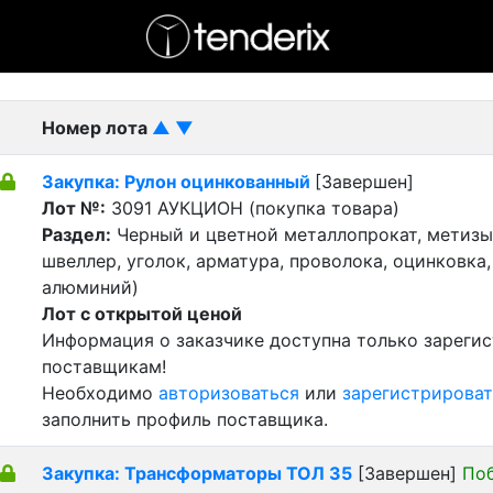
- активный лот
- Завершенный лот
- Закрытый
Номер лота
▲
▼
Закупка: Рулон оцинкованный
[Завершен]
Лот №:
3091
АУКЦИОН (покупка товара)
Раздел:
Черный и цветной металлопрокат, метизы 
швеллер, уголок, арматура, проволока, оцинковка,
алюминий)
Лот с открытой ценой
Информация о заказчике доступна только зареги
поставщикам!
Необходимо
авторизоваться
или
зарегистрироват
заполнить профиль поставщика.
Закупка: Трансформаторы ТОЛ 35
[Завершен]
По