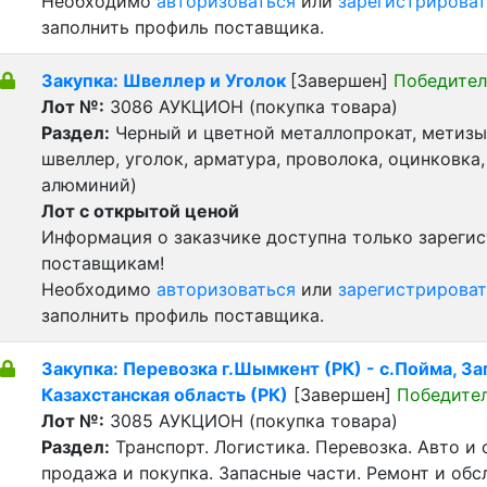
Необходимо
авторизоваться
или
зарегистрироват
заполнить профиль поставщика.
Закупка: Швеллер и Уголок
[Завершен]
Победител
Лот №:
3086
АУКЦИОН (покупка товара)
Раздел:
Черный и цветной металлопрокат, метизы 
швеллер, уголок, арматура, проволока, оцинковка,
алюминий)
Лот с открытой ценой
Информация о заказчике доступна только зареги
поставщикам!
Необходимо
авторизоваться
или
зарегистрироват
заполнить профиль поставщика.
Закупка: Перевозка г.Шымкент (РК) - с.Пойма, З
Казахстанская область (РК)
[Завершен]
Победите
Лот №:
3085
АУКЦИОН (покупка товара)
Раздел:
Транспорт. Логистика. Перевозка. Авто и
продажа и покупка. Запасные части. Ремонт и обс