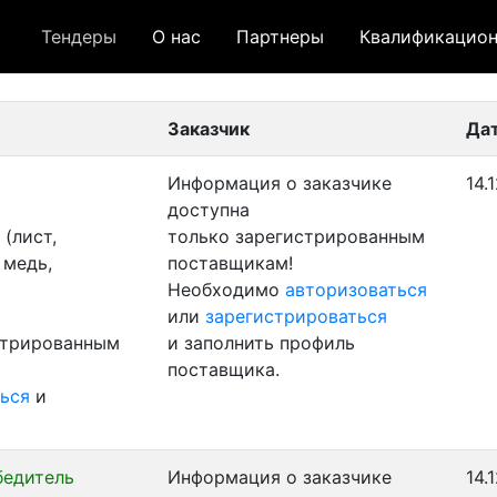
Тендеры
О нас
Партнеры
Квалификацион
 лот
- архивный лот
- сохраненный лот (не опуб
Заказчик
Да
Информация о заказчике
14.
доступна
(лист,
только зарегистрированным
 медь,
поставщикам!
Необходимо
авторизоваться
или
зарегистрироваться
стрированным
и заполнить профиль
поставщика.
ься
и
бедитель
Информация о заказчике
14.