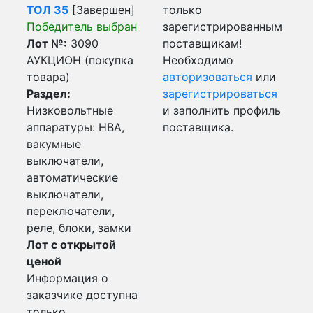
ТОЛ 35
[Завершен]
только
Победитель выбран
зарегистрированным
Лот №:
3090
поставщикам!
АУКЦИОН (покупка
Необходимо
товара)
авторизоваться
или
Раздел:
зарегистрироваться
Низковольтные
и заполнить профиль
аппаратуры: НВА,
поставщика.
вакумные
выключатели,
автоматические
выключатели,
переключатели,
реле, блоки, замки
Лот с открытой
ценой
Информация о
заказчике доступна
только