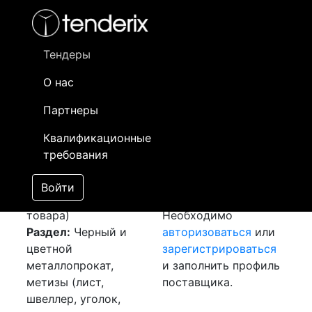
Фильтр
- активный лот
- Завершенный лот
- Закрытый
- сохраненный лот (не опубликован)
Тендеры
О нас
Номер лота
▲
▼
Заказчик
Да
Партнеры
Закупка: Рулон
Информация о
14
Квалификационные
оцинкованный
заказчике доступна
требования
[Завершен]
только
Лот №:
3091
зарегистрированным
Войти
АУКЦИОН (покупка
поставщикам!
товара)
Необходимо
Раздел:
Черный и
авторизоваться
или
цветной
зарегистрироваться
металлопрокат,
и заполнить профиль
метизы (лист,
поставщика.
швеллер, уголок,