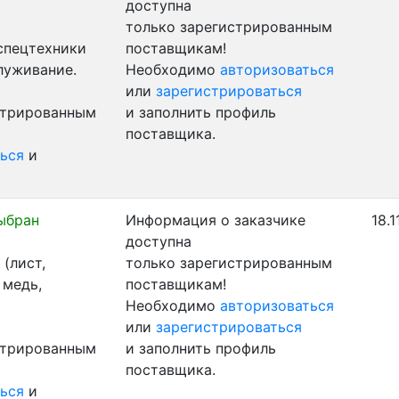
доступна
только зарегистрированным
 спецтехники
поставщикам!
луживание.
Необходимо
авторизоваться
или
зарегистрироваться
стрированным
и заполнить профиль
поставщика.
ься
и
ыбран
Информация о заказчике
18.1
доступна
(лист,
только зарегистрированным
 медь,
поставщикам!
Необходимо
авторизоваться
или
зарегистрироваться
стрированным
и заполнить профиль
поставщика.
ься
и