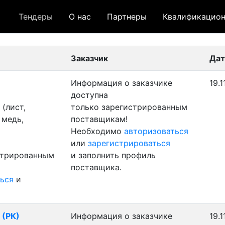
Тендеры
О нас
Партнеры
Квалификацион
 лот
- архивный лот
- сохраненный лот (не опуб
Заказчик
Дат
Информация о заказчике
19.1
доступна
(лист,
только зарегистрированным
 медь,
поставщикам!
Необходимо
авторизоваться
или
зарегистрироваться
стрированным
и заполнить профиль
поставщика.
ься
и
 (РК)
Информация о заказчике
19.1