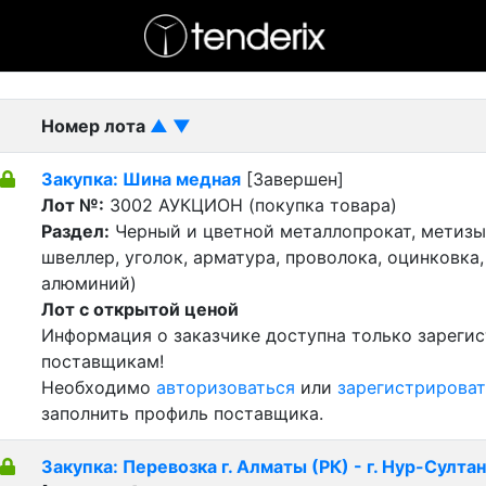
- активный лот
- Завершенный лот
- Закрытый
Номер лота
▲
▼
Закупка: Шина медная
[Завершен]
Лот №:
3002
АУКЦИОН (покупка товара)
Раздел:
Черный и цветной металлопрокат, метизы 
швеллер, уголок, арматура, проволока, оцинковка,
алюминий)
Лот с открытой ценой
Информация о заказчике доступна только зареги
поставщикам!
Необходимо
авторизоваться
или
зарегистрироват
заполнить профиль поставщика.
Закупка: Перевозка г. Алматы (РК) - г. Нур-Султан