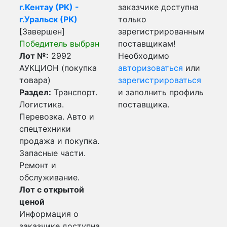
г.Кентау (РК) -
заказчике доступна
г.Уральск (РК)
только
[Завершен]
зарегистрированным
Победитель выбран
поставщикам!
Лот №:
2992
Необходимо
АУКЦИОН (покупка
авторизоваться
или
товара)
зарегистрироваться
Раздел:
Транспорт.
и заполнить профиль
Логистика.
поставщика.
Перевозка. Авто и
спецтехники
продажа и покупка.
Запасные части.
Ремонт и
обслуживание.
Лот с открытой
ценой
Информация о
заказчике доступна