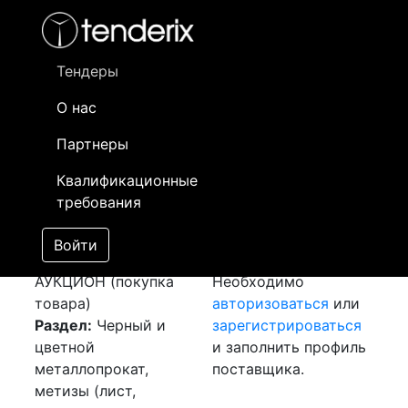
Фильтр
- активный лот
- Завершенный лот
- Закрытый
- сохраненный лот (не опубликован)
Тендеры
О нас
Номер лота
▲
▼
Заказчик
Да
Партнеры
Закупка: Лист
Информация о
18
Квалификационные
нержавейка
заказчике доступна
требования
[Завершен]
только
Победитель выбран
зарегистрированным
Войти
Лот №:
2993
поставщикам!
АУКЦИОН (покупка
Необходимо
товара)
авторизоваться
или
Раздел:
Черный и
зарегистрироваться
цветной
и заполнить профиль
металлопрокат,
поставщика.
метизы (лист,