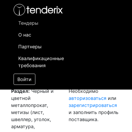
Фильтр
- активный лот
- Завершенный лот
- Закрытый
- сохраненный лот (не опубликован)
Тендеры
О нас
Номер лота
▲
▼
Заказчик
Да
Партнеры
Закупка: Лист и
Информация о
22
Квалификационные
уголок
[Завершен]
заказчике доступна
требования
Лот №:
2907
только
АУКЦИОН (покупка
зарегистрированным
Войти
товара)
поставщикам!
Раздел:
Черный и
Необходимо
цветной
авторизоваться
или
металлопрокат,
зарегистрироваться
метизы (лист,
и заполнить профиль
швеллер, уголок,
поставщика.
арматура,