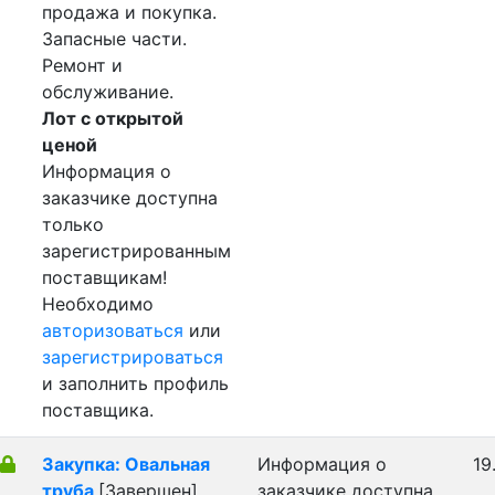
продажа и покупка.
Запасные части.
Ремонт и
обслуживание.
Лот с открытой
ценой
Информация о
заказчике доступна
только
зарегистрированным
поставщикам!
Необходимо
авторизоваться
или
зарегистрироваться
и заполнить профиль
поставщика.
Закупка: Овальная
Информация о
19
труба
[Завершен]
заказчике доступна