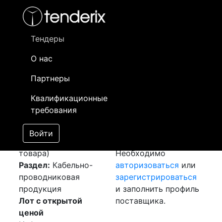
Фильтр
- активный лот
- Завершенный лот
- Закрытый
- сохраненный лот (не опубликован)
Тендеры
О нас
Номер лота
▲
▼
Заказчик
Да
Партнеры
Закупка: Кабель и
Информация о
29
Квалификационные
муфта
[Завершен]
заказчике доступна
требования
Победитель выбран
только
Лот №:
2840
зарегистрированным
Войти
АУКЦИОН (покупка
поставщикам!
товара)
Необходимо
Раздел:
Кабельно-
авторизоваться
или
проводниковая
зарегистрироваться
продукция
и заполнить профиль
Лот с открытой
поставщика.
ценой