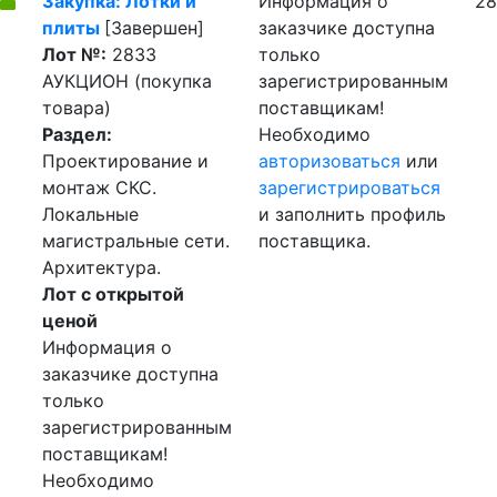
Закупка: Лотки и
Информация о
28
плиты
[Завершен]
заказчике доступна
Лот №:
2833
только
АУКЦИОН (покупка
зарегистрированным
товара)
поставщикам!
Раздел:
Необходимо
Проектирование и
авторизоваться
или
монтаж СКС.
зарегистрироваться
Локальные
и заполнить профиль
магистральные сети.
поставщика.
Архитектура.
Лот с открытой
ценой
Информация о
заказчике доступна
только
зарегистрированным
поставщикам!
Необходимо