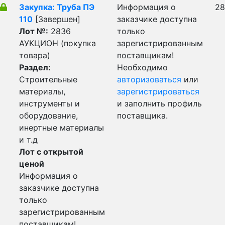
Закупка: Труба ПЭ
Информация о
28
110
[Завершен]
заказчике доступна
Лот №:
2836
только
АУКЦИОН (покупка
зарегистрированным
товара)
поставщикам!
Раздел:
Необходимо
Строительные
авторизоваться
или
материалы,
зарегистрироваться
инструменты и
и заполнить профиль
оборудование,
поставщика.
инертные материалы
и т.д
Лот с открытой
ценой
Информация о
заказчике доступна
только
зарегистрированным
поставщикам!