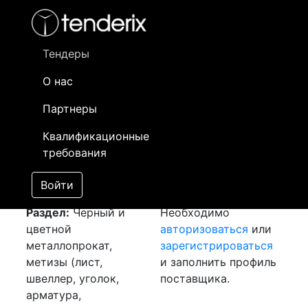
Фильтр
- активный лот
- Завершенный лот
- Закрытый
- сохраненный лот (не опубликован)
Тендеры
О нас
Номер лота
▲
▼
Заказчик
Да
Партнеры
Закупка: Труба 159
Информация о
24
Квалификационные
[Завершен]
заказчике доступна
требования
Лот №:
2824
только
АУКЦИОН (покупка
зарегистрированным
Войти
товара)
поставщикам!
Раздел:
Черный и
Необходимо
цветной
авторизоваться
или
металлопрокат,
зарегистрироваться
метизы (лист,
и заполнить профиль
швеллер, уголок,
поставщика.
арматура,