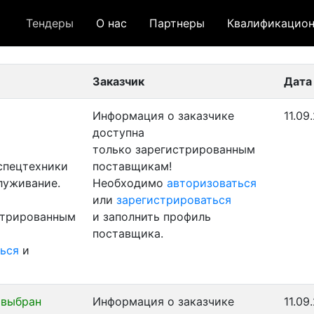
Тендеры
О нас
Партнеры
Квалификацион
 лот
- архивный лот
- сохраненный лот (не опуб
Заказчик
Дата
Информация о заказчике
11.09
доступна
только зарегистрированным
 спецтехники
поставщикам!
луживание.
Необходимо
авторизоваться
или
зарегистрироваться
стрированным
и заполнить профиль
поставщика.
ься
и
 выбран
Информация о заказчике
11.09