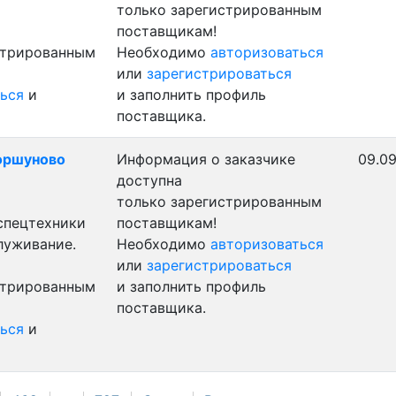
только зарегистрированным
поставщикам!
стрированным
Необходимо
авторизоваться
или
зарегистрироваться
ься
и
и заполнить профиль
поставщика.
Коршуново
Информация о заказчике
09.09
доступна
только зарегистрированным
 спецтехники
поставщикам!
луживание.
Необходимо
авторизоваться
или
зарегистрироваться
стрированным
и заполнить профиль
поставщика.
ься
и