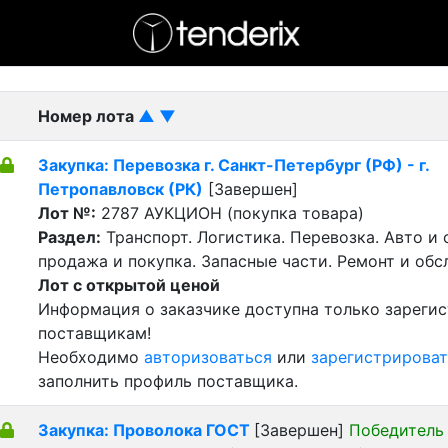
- активный лот
- Завершенный лот
- Закрытый
Номер лота
▲
▼
Закупка: Перевозка г. Санкт-Петербург (РФ) - г.
Петропавловск (РК)
[Завершен]
Лот №:
2787
АУКЦИОН (покупка товара)
Раздел:
Транспорт. Логистика. Перевозка. Авто и
продажа и покупка. Запасные части. Ремонт и обс
Лот с открытой ценой
Информация о заказчике доступна только зареги
поставщикам!
Необходимо
авторизоваться
или
зарегистрироват
заполнить профиль поставщика.
Закупка: Проволока ГОСТ
[Завершен]
Победитель