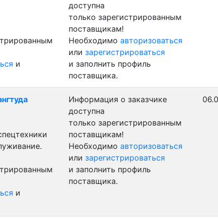
доступна
только зарегистрированным
поставщикам!
стрированным
Необходимо
авторизоваться
или
зарегистрироваться
ься
и
и заполнить профиль
поставщика.
ангтуда
Информация о заказчике
06.
доступна
только зарегистрированным
 спецтехники
поставщикам!
луживание.
Необходимо
авторизоваться
или
зарегистрироваться
стрированным
и заполнить профиль
поставщика.
ься
и