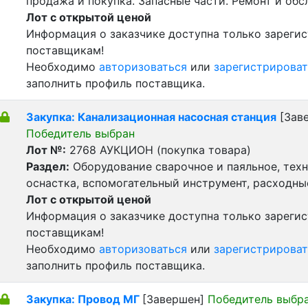
продажа и покупка. Запасные части. Ремонт и обс
Лот с открытой ценой
Информация о заказчике доступна только зареги
поставщикам!
Необходимо
авторизоваться
или
зарегистрироват
заполнить профиль поставщика.
Закупка: Канализационная насосная станция
[Зав
Победитель выбран
Лот №:
2768
АУКЦИОН (покупка товара)
Раздел:
Оборудование сварочное и паяльное, тех
оснастка, вспомогательный инструмент, расходн
Лот с открытой ценой
Информация о заказчике доступна только зареги
поставщикам!
Необходимо
авторизоваться
или
зарегистрироват
заполнить профиль поставщика.
Закупка: Провод МГ
[Завершен]
Победитель выбр