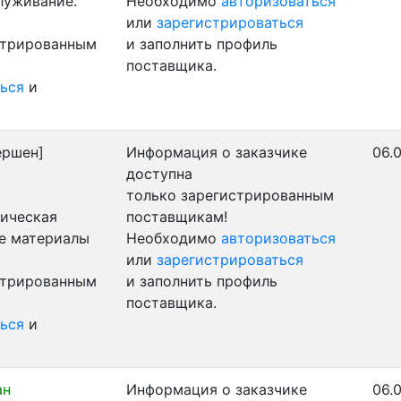
луживание.
Необходимо
авторизоваться
или
зарегистрироваться
стрированным
и заполнить профиль
поставщика.
ься
и
ершен]
Информация о заказчике
06.0
доступна
только зарегистрированным
ническая
поставщикам!
ые материалы
Необходимо
авторизоваться
или
зарегистрироваться
стрированным
и заполнить профиль
поставщика.
ься
и
ан
Информация о заказчике
06.0