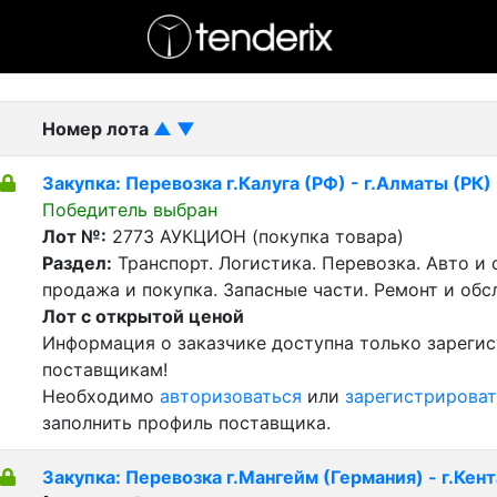
- активный лот
- Завершенный лот
- Закрытый
Номер лота
▲
▼
Закупка: Перевозка г.Калуга (РФ) - г.Алматы (РК)
Победитель выбран
Лот №:
2773
АУКЦИОН (покупка товара)
Раздел:
Транспорт. Логистика. Перевозка. Авто и
продажа и покупка. Запасные части. Ремонт и обс
Лот с открытой ценой
Информация о заказчике доступна только зареги
поставщикам!
Необходимо
авторизоваться
или
зарегистрироват
заполнить профиль поставщика.
Закупка: Перевозка г.Мангейм (Германия) - г.Кент