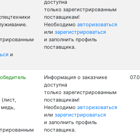
доступна
только зарегистрированным
 спецтехники
поставщикам!
луживание.
Необходимо
авторизоваться
или
зарегистрироваться
стрированным
и заполнить профиль
поставщика.
ься
и
обедитель
Информация о заказчике
07.0
доступна
только зарегистрированным
(лист,
поставщикам!
 медь,
Необходимо
авторизоваться
или
зарегистрироваться
и заполнить профиль
стрированным
поставщика.