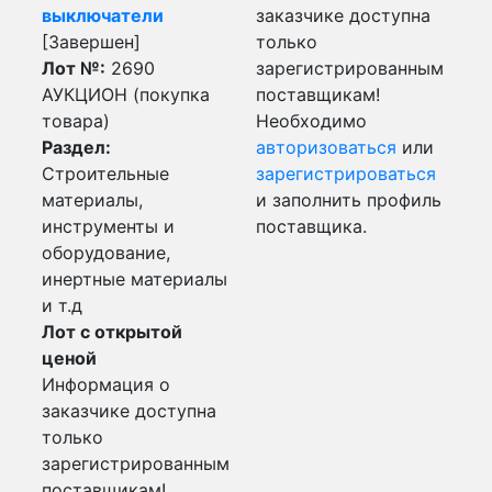
выключатели
заказчике доступна
[Завершен]
только
Лот №:
2690
зарегистрированным
АУКЦИОН (покупка
поставщикам!
товара)
Необходимо
Раздел:
авторизоваться
или
Строительные
зарегистрироваться
материалы,
и заполнить профиль
инструменты и
поставщика.
оборудование,
инертные материалы
и т.д
Лот с открытой
ценой
Информация о
заказчике доступна
только
зарегистрированным
поставщикам!