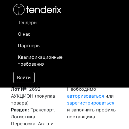
Фильтр
- активный лот
- Завершенный лот
- Закрытый
- сохраненный лот (не опубликован)
Тендеры
О нас
Номер лота
▲
▼
Заказчик
Да
Партнеры
Закупка: Перевозка
Информация о
13
Квалификационные
г. Алматы (РК) - п.
заказчике доступна
требования
Таскарасу,
только
Алматинская обл.
зарегистрированным
Войти
(РК)
[Завершен]
поставщикам!
Лот №:
2692
Необходимо
АУКЦИОН (покупка
авторизоваться
или
товара)
зарегистрироваться
Раздел:
Транспорт.
и заполнить профиль
Логистика.
поставщика.
Перевозка. Авто и