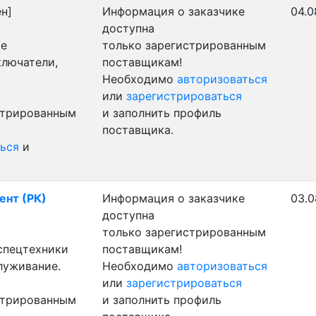
н]
Информация о заказчике
04.0
доступна
ые
только зарегистрированным
ключатели,
поставщикам!
Необходимо
авторизоваться
или
зарегистрироваться
стрированным
и заполнить профиль
поставщика.
ься
и
ент (РК)
Информация о заказчике
03.0
доступна
только зарегистрированным
 спецтехники
поставщикам!
луживание.
Необходимо
авторизоваться
или
зарегистрироваться
стрированным
и заполнить профиль