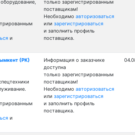
 оборудование,
только зарегистрированным
поставщикам!
Необходимо
авторизоваться
стрированным
или
зарегистрироваться
и заполнить профиль
ься
и
поставщика.
Шымкент (РК)
Информация о заказчике
04.0
доступна
только зарегистрированным
 спецтехники
поставщикам!
луживание.
Необходимо
авторизоваться
или
зарегистрироваться
стрированным
и заполнить профиль
поставщика.
ься
и