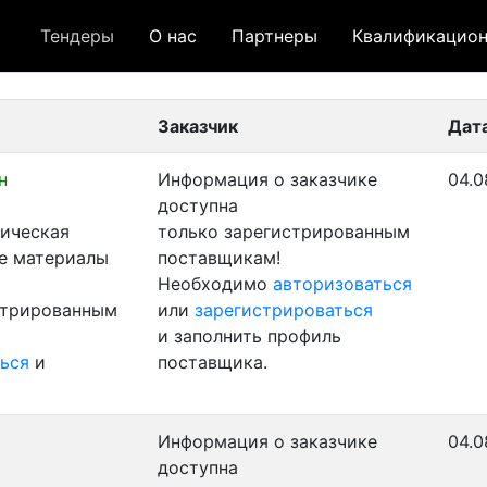
Тендеры
О нас
Партнеры
Квалификацион
 лот
- архивный лот
- сохраненный лот (не опуб
Заказчик
Дат
н
Информация о заказчике
04.0
доступна
ническая
только зарегистрированным
ые материалы
поставщикам!
Необходимо
авторизоваться
стрированным
или
зарегистрироваться
и заполнить профиль
ься
и
поставщика.
Информация о заказчике
04.0
доступна