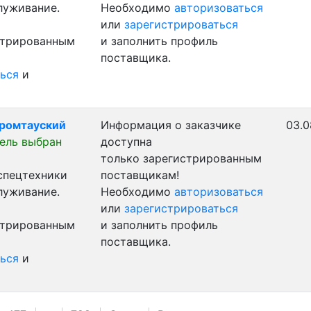
луживание.
Необходимо
авторизоваться
или
зарегистрироваться
стрированным
и заполнить профиль
поставщика.
ься
и
 Хромтауский
Информация о заказчике
03.0
ель выбран
доступна
только зарегистрированным
 спецтехники
поставщикам!
луживание.
Необходимо
авторизоваться
или
зарегистрироваться
стрированным
и заполнить профиль
поставщика.
ься
и