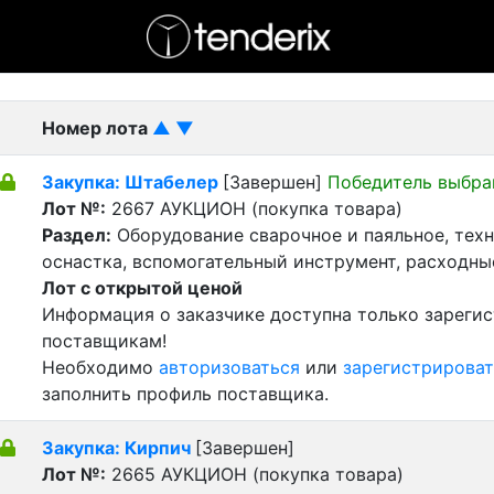
- активный лот
- Завершенный лот
- Закрытый
Номер лота
▲
▼
Закупка: Штабелер
[Завершен]
Победитель выбра
Лот №:
2667
АУКЦИОН (покупка товара)
Раздел:
Оборудование сварочное и паяльное, тех
оснастка, вспомогательный инструмент, расходн
Лот с открытой ценой
Информация о заказчике доступна только зареги
поставщикам!
Необходимо
авторизоваться
или
зарегистрироват
заполнить профиль поставщика.
Закупка: Кирпич
[Завершен]
Лот №:
2665
АУКЦИОН (покупка товара)