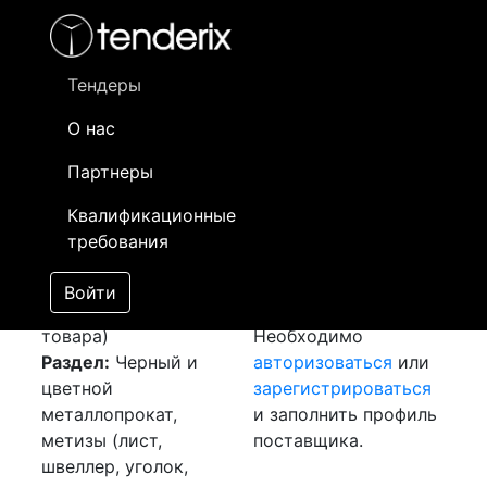
Фильтр
- активный лот
- Завершенный лот
- Закрытый
- сохраненный лот (не опубликован)
Тендеры
О нас
Номер лота
▲
▼
Заказчик
Да
Партнеры
Закупка: Проволока
Информация о
02
Квалификационные
и Уголок
[Завершен]
заказчике доступна
требования
Победитель выбран
только
Лот №:
2658
зарегистрированным
Войти
АУКЦИОН (покупка
поставщикам!
товара)
Необходимо
Раздел:
Черный и
авторизоваться
или
цветной
зарегистрироваться
металлопрокат,
и заполнить профиль
метизы (лист,
поставщика.
швеллер, уголок,