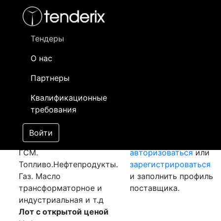
Фильтр
- активный лот
- Завершенный лот
- Закрытый
Тендеры
Номер лота
▲
▼
Заказчик
О нас
Партнеры
Закупка: Масло
Информация о
Mobiltherm
[Завершен]
заказчике доступна
Квалификационные
Лот №:
2591
АУКЦИОН
только
требования
(покупка товара)
зарегистрированным
Раздел:
Горюче-
поставщикам!
Войти
смазочные материалы.
Необходимо
ГСМ.
авторизоваться
или
Топливо.Нефтепродукты.
зарегистрироваться
Газ. Масло
и заполнить профиль
трансформаторное и
поставщика.
индустриальная и т.д
Лот с открытой ценой