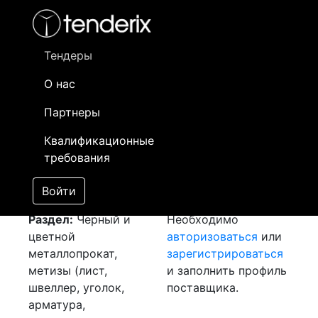
Фильтр
- активный лот
- Завершенный лот
- Закрытый
- сохраненный лот (не опубликован)
Тендеры
О нас
Номер лота
▲
▼
Заказчик
Д
Партнеры
Закупка: Лист хк 2
Информация о
21
Квалификационные
[Завершен]
заказчике доступна
требования
Лот №:
2508
только
АУКЦИОН (покупка
зарегистрированным
Войти
товара)
поставщикам!
Раздел:
Черный и
Необходимо
цветной
авторизоваться
или
металлопрокат,
зарегистрироваться
метизы (лист,
и заполнить профиль
швеллер, уголок,
поставщика.
арматура,