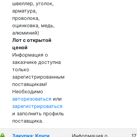
швеллер, уголок,
арматура,
проволока,
оцинковка, медь,
алюминий)
Лот с открытой
ценой
Информация о
заказчике доступна
только
зарегистрированным
поставщикам!
Необходимо
авторизоваться
или
зарегистрироваться
и заполнить профиль
поставщика.
Закупка: Круги
Информация о
17