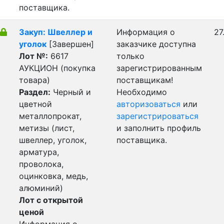
поставщика.
Закуп: Швеллер и
Информация о
27
уголок
[Завершен]
заказчике доступна
Лот №:
6617
только
АУКЦИОН (покупка
зарегистрированным
товара)
поставщикам!
Раздел:
Черный и
Необходимо
цветной
авторизоваться
или
металлопрокат,
зарегистрироваться
метизы (лист,
и заполнить профиль
швеллер, уголок,
поставщика.
арматура,
проволока,
оцинковка, медь,
алюминий)
Лот с открытой
ценой