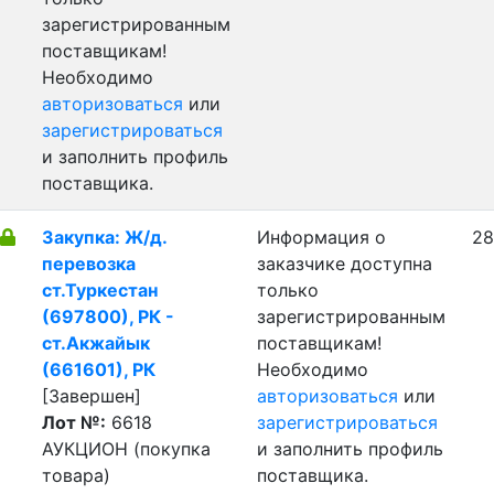
зарегистрированным
поставщикам!
Необходимо
авторизоваться
или
зарегистрироваться
и заполнить профиль
поставщика.
Закупка: Ж/д.
Информация о
28
перевозка
заказчике доступна
ст.Туркестан
только
(697800), РК -
зарегистрированным
ст.Акжайык
поставщикам!
(661601), РК
Необходимо
[Завершен]
авторизоваться
или
Лот №:
6618
зарегистрироваться
АУКЦИОН (покупка
и заполнить профиль
товара)
поставщика.