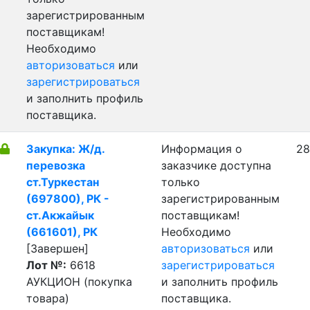
зарегистрированным
поставщикам!
Необходимо
авторизоваться
или
зарегистрироваться
и заполнить профиль
поставщика.
Закупка: Ж/д.
Информация о
28
перевозка
заказчике доступна
ст.Туркестан
только
(697800), РК -
зарегистрированным
ст.Акжайык
поставщикам!
(661601), РК
Необходимо
[Завершен]
авторизоваться
или
Лот №:
6618
зарегистрироваться
АУКЦИОН (покупка
и заполнить профиль
товара)
поставщика.