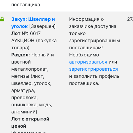
поставщика.
Закуп: Швеллер и
Информация о
27
уголок
[Завершен]
заказчике доступна
Лот №:
6617
только
АУКЦИОН (покупка
зарегистрированным
товара)
поставщикам!
Раздел:
Черный и
Необходимо
цветной
авторизоваться
или
металлопрокат,
зарегистрироваться
метизы (лист,
и заполнить профиль
швеллер, уголок,
поставщика.
арматура,
проволока,
оцинковка, медь,
алюминий)
Лот с открытой
ценой