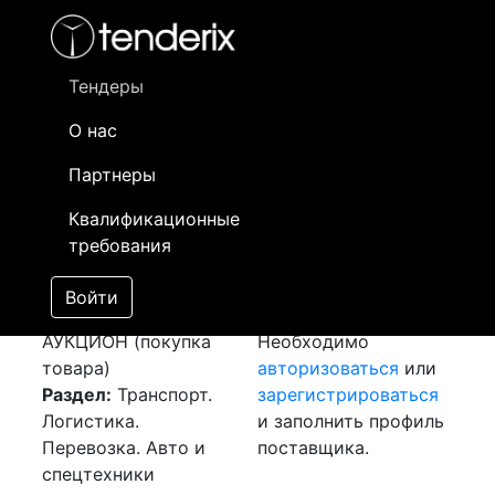
Фильтр
- активный лот
- Завершенный лот
- Закрытый
- сохраненный лот (не опубликован)
Тендеры
О нас
Номер лота
▲
▼
Заказчик
Да
Партнеры
Закупка: Перевозка
Информация о
28
Квалификационные
г.Актау (РК) -
заказчике доступна
требования
г.Атырау (РК)
только
[Завершен]
зарегистрированным
Войти
Лот №:
6620
поставщикам!
АУКЦИОН (покупка
Необходимо
товара)
авторизоваться
или
Раздел:
Транспорт.
зарегистрироваться
Логистика.
и заполнить профиль
Перевозка. Авто и
поставщика.
спецтехники