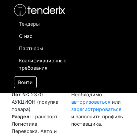
Фильтр
- активный лот
- Завершенный лот
- Закрытый
- сохраненный лот (не опубликован)
Тендеры
О нас
Номер лота
▲
▼
Заказчик
Да
Партнеры
Закупка: Перевозка
Информация о
12
Квалификационные
г. Москва (РФ) - г.
заказчике доступна
требования
Алматы (РК)
только
[Завершен]
зарегистрированным
Войти
Победитель выбран
поставщикам!
Лот №:
2370
Необходимо
АУКЦИОН (покупка
авторизоваться
или
товара)
зарегистрироваться
Раздел:
Транспорт.
и заполнить профиль
Логистика.
поставщика.
Перевозка. Авто и