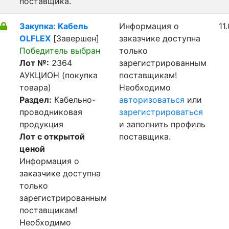
поставщика.
Закупка: Кабель
Информация о
11
OLFLEX
[Завершен]
заказчике доступна
Победитель выбран
только
Лот №:
2364
зарегистрированным
АУКЦИОН (покупка
поставщикам!
товара)
Необходимо
Раздел:
Кабельно-
авторизоваться
или
проводниковая
зарегистрироваться
продукция
и заполнить профиль
Лот с открытой
поставщика.
ценой
Информация о
заказчике доступна
только
зарегистрированным
поставщикам!
Необходимо