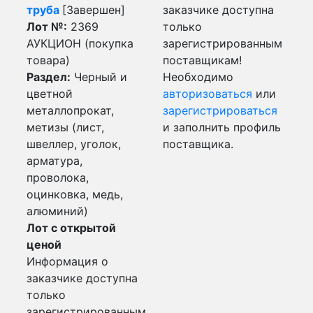
труба
[Завершен]
заказчике доступна
Лот №:
2369
только
АУКЦИОН (покупка
зарегистрированным
товара)
поставщикам!
Раздел:
Черный и
Необходимо
цветной
авторизоваться
или
металлопрокат,
зарегистрироваться
метизы (лист,
и заполнить профиль
швеллер, уголок,
поставщика.
арматура,
проволока,
оцинковка, медь,
алюминий)
Лот с открытой
ценой
Информация о
заказчике доступна
только
зарегистрированным