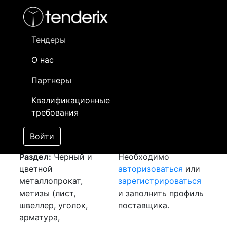
Фильтр
- активный лот
- Завершенный лот
- Закрытый
- сохраненный лот (не опубликован)
Тендеры
О нас
Номер лота
▲
▼
Заказчик
Да
Партнеры
Закупка: Лист гк 4
Информация о
11
Квалификационные
[Завершен]
заказчике доступна
требования
Лот №:
2365
только
АУКЦИОН (покупка
зарегистрированным
Войти
товара)
поставщикам!
Раздел:
Черный и
Необходимо
цветной
авторизоваться
или
металлопрокат,
зарегистрироваться
метизы (лист,
и заполнить профиль
швеллер, уголок,
поставщика.
арматура,