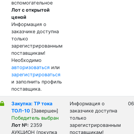
вспомогательное
Лот с открытой
ценой
Информация о
заказчике доступна
только
зарегистрированным
поставщикам!
Необходимо
авторизоваться
или
зарегистрироваться
и заполнить профиль
поставщика.
Закупка: ТР тока
Информация о
06
ТОЛ-10
[Завершен]
заказчике доступна
Победитель выбран
только
Лот №:
2359
зарегистрированным
АУКЦИОН (покупка
поставщикам!