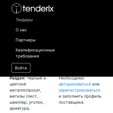
Фильтр
- активный лот
- Завершенный лот
- Закрытый
- сохраненный лот (не опубликован)
Тендеры
О нас
Номер лота
▲
▼
Заказчик
Да
Партнеры
Закупка: Лист хк 2
Информация о
05
Квалификационные
[Завершен]
заказчике доступна
требования
Лот №:
2358
только
АУКЦИОН (покупка
зарегистрированным
Войти
товара)
поставщикам!
Раздел:
Черный и
Необходимо
цветной
авторизоваться
или
металлопрокат,
зарегистрироваться
метизы (лист,
и заполнить профиль
швеллер, уголок,
поставщика.
арматура,