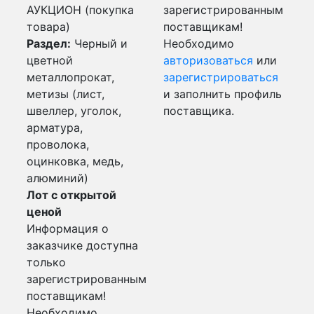
АУКЦИОН (покупка
зарегистрированным
товара)
поставщикам!
Раздел:
Черный и
Необходимо
цветной
авторизоваться
или
металлопрокат,
зарегистрироваться
метизы (лист,
и заполнить профиль
швеллер, уголок,
поставщика.
арматура,
проволока,
оцинковка, медь,
алюминий)
Лот с открытой
ценой
Информация о
заказчике доступна
только
зарегистрированным
поставщикам!
Необходимо