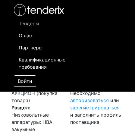
Фильтр
- активный лот
- Завершенный лот
- Закрытый
- сохраненный лот (не опубликован)
Тендеры
О нас
Номер лота
▲
▼
Заказчик
Да
Партнеры
Закупка:
Информация о
22
Квалификационные
Трансформатор тока
заказчике доступна
требования
ТОЛ-10
[Завершен]
только
Победитель выбран
зарегистрированным
Войти
Лот №:
2311
поставщикам!
АУКЦИОН (покупка
Необходимо
товара)
авторизоваться
или
Раздел:
зарегистрироваться
Низковольтные
и заполнить профиль
аппаратуры: НВА,
поставщика.
вакумные