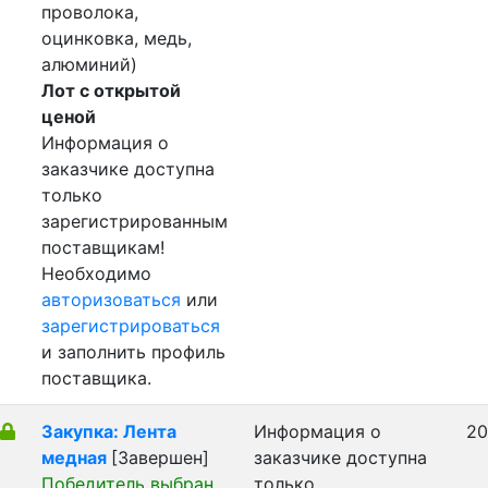
проволока,
оцинковка, медь,
алюминий)
Лот с открытой
ценой
Информация о
заказчике доступна
только
зарегистрированным
поставщикам!
Необходимо
авторизоваться
или
зарегистрироваться
и заполнить профиль
поставщика.
Закупка: Лента
Информация о
20
медная
[Завершен]
заказчике доступна
Победитель выбран
только