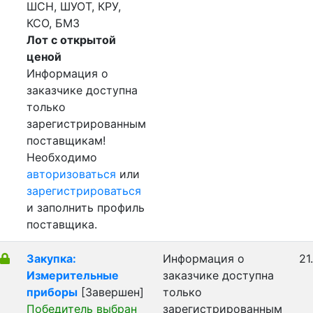
ШСН, ШУОТ, КРУ,
КСО, БМЗ
Лот с открытой
ценой
Информация о
заказчике доступна
только
зарегистрированным
поставщикам!
Необходимо
авторизоваться
или
зарегистрироваться
и заполнить профиль
поставщика.
Закупка:
Информация о
21
Измерительные
заказчике доступна
приборы
[Завершен]
только
Победитель выбран
зарегистрированным