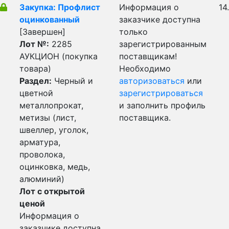
Закупка: Профлист
Информация о
14
оцинкованный
заказчике доступна
[Завершен]
только
Лот №:
2285
зарегистрированным
АУКЦИОН (покупка
поставщикам!
товара)
Необходимо
Раздел:
Черный и
авторизоваться
или
цветной
зарегистрироваться
металлопрокат,
и заполнить профиль
метизы (лист,
поставщика.
швеллер, уголок,
арматура,
проволока,
оцинковка, медь,
алюминий)
Лот с открытой
ценой
Информация о
заказчике доступна