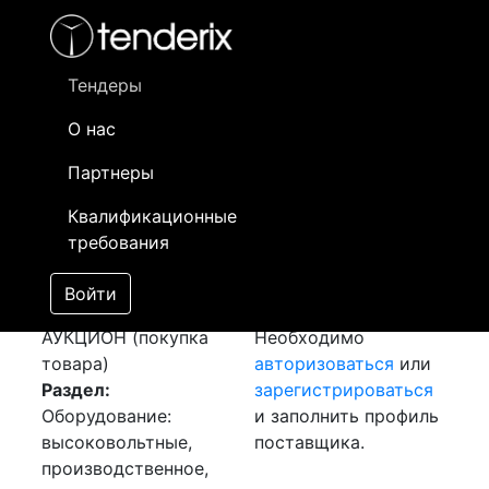
Фильтр
- активный лот
- Завершенный лот
- Закрытый
- сохраненный лот (не опубликован)
Тендеры
О нас
Номер лота
▲
▼
Заказчик
Да
Партнеры
Закупка: Дизель
Информация о
19
Квалификационные
генератор
заказчике доступна
требования
[Завершен]
только
Победитель выбран
зарегистрированным
Войти
Лот №:
2286
поставщикам!
АУКЦИОН (покупка
Необходимо
товара)
авторизоваться
или
Раздел:
зарегистрироваться
Оборудование:
и заполнить профиль
высоковольтные,
поставщика.
производственное,