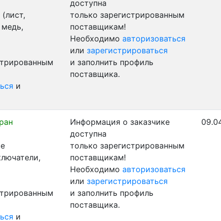
доступна
(лист,
только зарегистрированным
 медь,
поставщикам!
Необходимо
авторизоваться
или
зарегистрироваться
стрированным
и заполнить профиль
поставщика.
ься
и
ран
Информация о заказчике
09.04
доступна
ые
только зарегистрированным
ключатели,
поставщикам!
Необходимо
авторизоваться
или
зарегистрироваться
стрированным
и заполнить профиль
поставщика.
ься
и