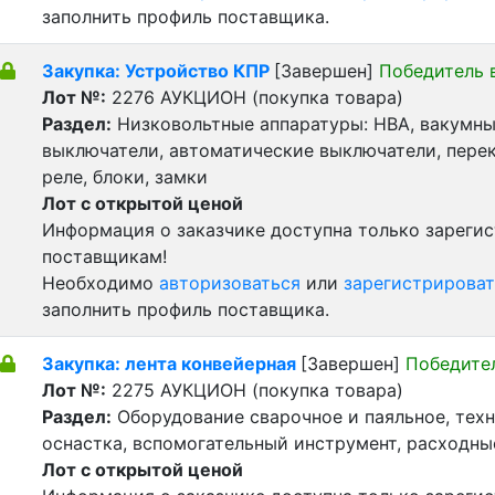
заполнить профиль поставщика.
Закупка: Устройство КПР
[Завершен]
Победитель 
Лот №:
2276
АУКЦИОН (покупка товара)
Раздел:
Низковольтные аппаратуры: НВА, вакумн
выключатели, автоматические выключатели, пере
реле, блоки, замки
Лот с открытой ценой
Информация о заказчике доступна только зареги
поставщикам!
Необходимо
авторизоваться
или
зарегистрироват
заполнить профиль поставщика.
Закупка: лента конвейерная
[Завершен]
Победите
Лот №:
2275
АУКЦИОН (покупка товара)
Раздел:
Оборудование сварочное и паяльное, тех
оснастка, вспомогательный инструмент, расходн
Лот с открытой ценой