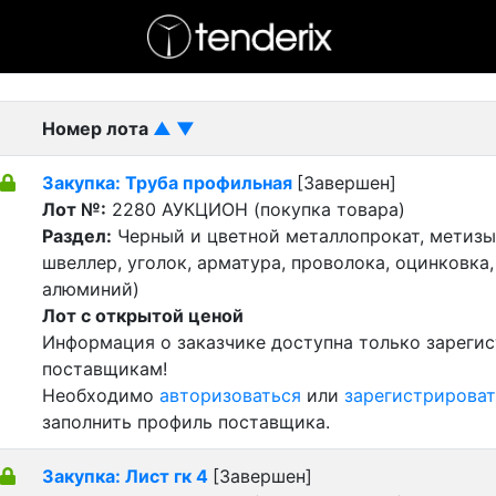
- активный лот
- Завершенный лот
- Закрытый
Номер лота
▲
▼
Закупка: Труба профильная
[Завершен]
Лот №:
2280
АУКЦИОН (покупка товара)
Раздел:
Черный и цветной металлопрокат, метизы 
швеллер, уголок, арматура, проволока, оцинковка,
алюминий)
Лот с открытой ценой
Информация о заказчике доступна только зареги
поставщикам!
Необходимо
авторизоваться
или
зарегистрироват
заполнить профиль поставщика.
Закупка: Лист гк 4
[Завершен]