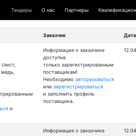
Тендеры
О нас
Партнеры
Квалификацион
 лот
- архивный лот
- сохраненный лот (не опуб
Заказчик
Дата
Информация о заказчике
12.04
доступна
(лист,
только зарегистрированным
 медь,
поставщикам!
Необходимо
авторизоваться
или
зарегистрироваться
стрированным
и заполнить профиль
поставщика.
ься
и
Информация о заказчике
12.04