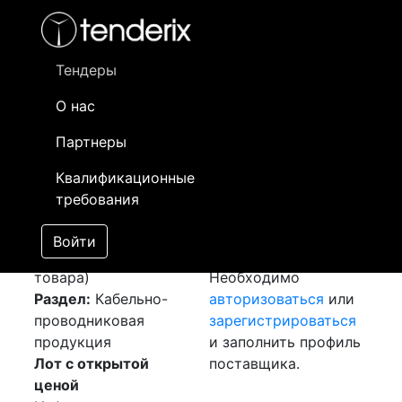
Фильтр
- активный лот
- Завершенный лот
- Закрытый
- сохраненный лот (не опубликован)
Тендеры
О нас
Номер лота
▲
▼
Заказчик
Да
Партнеры
Закупка: Муфта
Информация о
25
Квалификационные
концевая
[Завершен]
заказчике доступна
требования
Победитель выбран
только
Лот №:
2146
зарегистрированным
Войти
АУКЦИОН (покупка
поставщикам!
товара)
Необходимо
Раздел:
Кабельно-
авторизоваться
или
проводниковая
зарегистрироваться
продукция
и заполнить профиль
Лот с открытой
поставщика.
ценой