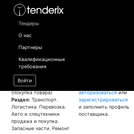
Фильтр
- активный лот
- Завершенный лот
- Закрытый
Тендеры
Номер лота
▲
▼
Заказчик
О нас
Партнеры
Перевозка г. Алматы
Информация о
(ТОО "АЭМЗ") - г.
заказчике доступна
Квалификационные
Актобе промзона 15
только
требования
[Завершен]
Победитель
зарегистрированным
выбран
поставщикам!
Войти
Лот №:
2092
АУКЦИОН
Необходимо
(покупка товара)
авторизоваться
или
Раздел:
Транспорт.
зарегистрироваться
Логистика. Перевозка.
и заполнить профиль
Авто и спецтехники
поставщика.
продажа и покупка.
Запасные части. Ремонт