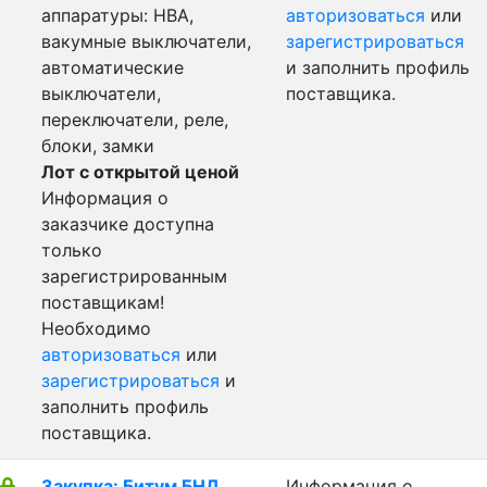
аппаратуры: НВА,
авторизоваться
или
вакумные выключатели,
зарегистрироваться
автоматические
и заполнить профиль
выключатели,
поставщика.
переключатели, реле,
блоки, замки
Лот с открытой ценой
Информация о
заказчике доступна
только
зарегистрированным
поставщикам!
Необходимо
авторизоваться
или
зарегистрироваться
и
заполнить профиль
поставщика.
Закупка: Битум БНД
Информация о