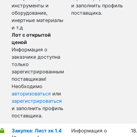
инструменты и
и заполнить профиль
оборудование,
поставщика.
инертные материалы
и т.д
Лот с открытой
ценой
Информация о
заказчике доступна
только
зарегистрированным
поставщикам!
Необходимо
авторизоваться
или
зарегистрироваться
и заполнить профиль
поставщика.
Закупка: Лист хк 1.4
Информация о
18