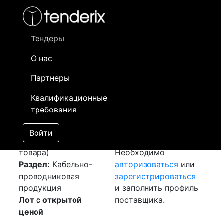
Фильтр
- активный лот
- Завершенный лот
- Закрытый
- сохраненный лот (не опубликован)
Тендеры
О нас
Номер лота
▲
▼
Заказчик
Да
Партнеры
Закупка: Кабель
Информация о
19
Квалификационные
ВВГнг
[Завершен]
заказчике доступна
требования
Победитель выбран
только
Лот №:
2019
зарегистрированным
Войти
АУКЦИОН (покупка
поставщикам!
товара)
Необходимо
Раздел:
Кабельно-
авторизоваться
или
проводниковая
зарегистрироваться
продукция
и заполнить профиль
Лот с открытой
поставщика.
ценой