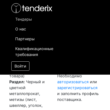
Фильтр
- активный лот
- Завершенный лот
- Закрытый
- сохраненный лот (не опубликован)
Тендеры
О нас
Номер лота
▲
▼
Заказчик
Да
Партнеры
Закупка: Шина
Информация о
02
Квалификационные
медная
[Завершен]
заказчике доступна
требования
Победитель выбран
только
Лот №:
1899
зарегистрированным
Войти
АУКЦИОН (покупка
поставщикам!
товара)
Необходимо
Раздел:
Черный и
авторизоваться
или
цветной
зарегистрироваться
металлопрокат,
и заполнить профиль
метизы (лист,
поставщика.
швеллер, уголок,