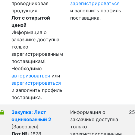
проводниковая
зарегистрироваться
продукция
и заполнить профиль
Лот с открытой
поставщика.
ценой
Информация о
заказчике доступна
только
зарегистрированным
поставщикам!
Необходимо
авторизоваться
или
зарегистрироваться
и заполнить профиль
поставщика.
Закупка: Лист
Информация о
25
оцинкованный 2
заказчике доступна
[Завершен]
только
Лот №:
1878
зарегистрированным