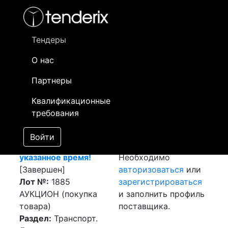
Фильтр
- активный лот
- Завершенный лот
- Закрытый
- сохраненный лот (не опубликован)
Тендеры
О нас
Номер лота
▲
▼
Заказчик
Да
Партнеры
Закупка: Перевозка
Информация о
26
Квалификационные
г. Алматы - г.
заказчике доступна
требования
Костанай. Тендер не
только
продлевается!
зарегистрированным
Войти
Заканчивается в
поставщикам!
указанное время!
Необходимо
[Завершен]
авторизоваться
или
Лот №:
1885
зарегистрироваться
АУКЦИОН (покупка
и заполнить профиль
товара)
поставщика.
Раздел:
Транспорт.