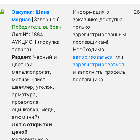
Закупка: Шина
Информация о
26
медная
[Завершен]
заказчике доступна
Победитель выбран
только
Лот №:
1884
зарегистрированным
АУКЦИОН (покупка
поставщикам!
товара)
Необходимо
Раздел:
Черный и
авторизоваться
или
цветной
зарегистрироваться
металлопрокат,
и заполнить профиль
метизы (лист,
поставщика.
швеллер, уголок,
арматура,
проволока,
оцинковка, медь,
алюминий)
Лот с открытой
ценой
Информация о