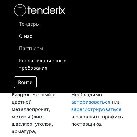
Фильтр
- активный лот
- Завершенный лот
- Закрытый
- сохраненный лот (не опубликован)
Тендеры
О нас
Номер лота
▲
▼
Заказчик
Да
Партнеры
Закупка: Арматура
Информация о
12
Квалификационные
А500С
[Завершен]
заказчике доступна
требования
Лот №:
1839
только
АУКЦИОН (покупка
зарегистрированным
Войти
товара)
поставщикам!
Раздел:
Черный и
Необходимо
цветной
авторизоваться
или
металлопрокат,
зарегистрироваться
метизы (лист,
и заполнить профиль
швеллер, уголок,
поставщика.
арматура,