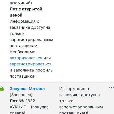
алюминий)
Лот с открытой
ценой
Информация о
заказчике доступна
только
зарегистрированным
поставщикам!
Необходимо
авторизоваться
или
зарегистрироваться
и заполнить профиль
поставщика.
Закупка: Металл
Информация о
11
[Завершен]
заказчике доступна
Лот №:
1832
только
АУКЦИОН (покупка
зарегистрированным
товара)
поставщикам!