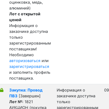
оцинковка, медь,
алюминий)
Лот с открытой
ценой
Информация о
заказчике доступна
только
зарегистрированным
поставщикам!
Необходимо
авторизоваться
или
зарегистрироваться
и заполнить профиль
поставщика.
Закупка: Провод
Информация о
09
ПВ3
[Завершен]
заказчике доступна
Лот №:
1821
только
АУКЦИОН (покупка
зарегистрированным