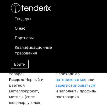
Фильтр
- активный лот
- Завершенный лот
- Закрытый
- сохраненный лот (не опубликован)
Тендеры
О нас
Номер лота
▲
▼
Заказчик
Да
Партнеры
Закупка: Шина
Информация о
10
Квалификационные
медная
[Завершен]
заказчике доступна
требования
Победитель выбран
только
Лот №:
1826
зарегистрированным
Войти
АУКЦИОН (покупка
поставщикам!
товара)
Необходимо
Раздел:
Черный и
авторизоваться
или
цветной
зарегистрироваться
металлопрокат,
и заполнить профиль
метизы (лист,
поставщика.
швеллер, уголок,