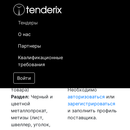
Фильтр
- активный лот
- Завершенный лот
- Закрытый
- сохраненный лот (не опубликован)
Тендеры
О нас
Номер лота
▲
▼
Заказчик
Да
Партнеры
Закупка: Шина
Информация о
10
Квалификационные
медная
[Завершен]
заказчике доступна
требования
Победитель выбран
только
Лот №:
1826
зарегистрированным
Войти
АУКЦИОН (покупка
поставщикам!
товара)
Необходимо
Раздел:
Черный и
авторизоваться
или
цветной
зарегистрироваться
металлопрокат,
и заполнить профиль
метизы (лист,
поставщика.
швеллер, уголок,