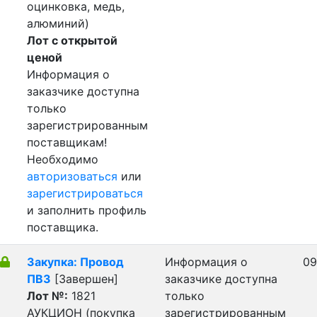
оцинковка, медь,
алюминий)
Лот с открытой
ценой
Информация о
заказчике доступна
только
зарегистрированным
поставщикам!
Необходимо
авторизоваться
или
зарегистрироваться
и заполнить профиль
поставщика.
Закупка: Провод
Информация о
09
ПВ3
[Завершен]
заказчике доступна
Лот №:
1821
только
АУКЦИОН (покупка
зарегистрированным