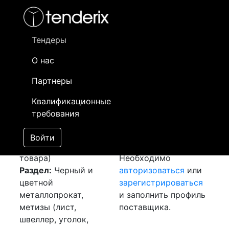
Фильтр
- активный лот
- Завершенный лот
- Закрытый
- сохраненный лот (не опубликован)
Тендеры
О нас
Номер лота
▲
▼
Заказчик
Да
Партнеры
Закупка: Шина
Информация о
10
Квалификационные
медная
[Завершен]
заказчике доступна
требования
Победитель выбран
только
Лот №:
1826
зарегистрированным
Войти
АУКЦИОН (покупка
поставщикам!
товара)
Необходимо
Раздел:
Черный и
авторизоваться
или
цветной
зарегистрироваться
металлопрокат,
и заполнить профиль
метизы (лист,
поставщика.
швеллер, уголок,