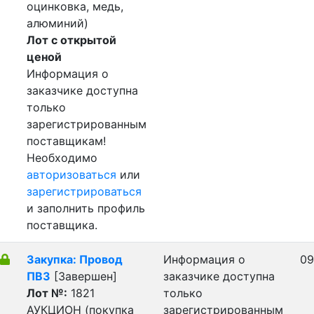
оцинковка, медь,
алюминий)
Лот с открытой
ценой
Информация о
заказчике доступна
только
зарегистрированным
поставщикам!
Необходимо
авторизоваться
или
зарегистрироваться
и заполнить профиль
поставщика.
Закупка: Провод
Информация о
09
ПВ3
[Завершен]
заказчике доступна
Лот №:
1821
только
АУКЦИОН (покупка
зарегистрированным