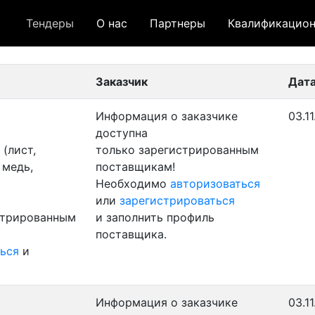
Тендеры
О нас
Партнеры
Квалификацион
 лот
- архивный лот
- сохраненный лот (не опуб
Заказчик
Дата
Информация о заказчике
03.1
доступна
(лист,
только зарегистрированным
 медь,
поставщикам!
Необходимо
авторизоваться
или
зарегистрироваться
стрированным
и заполнить профиль
поставщика.
ься
и
Информация о заказчике
03.1