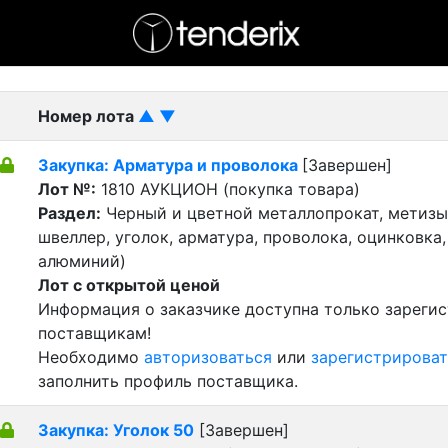
- активный лот
- Завершенный лот
- Закрытый
Номер лота
▲
▼
Закупка: Арматура и проволока
[Завершен]
Лот №:
1810
АУКЦИОН (покупка товара)
Раздел:
Черный и цветной металлопрокат, метизы 
швеллер, уголок, арматура, проволока, оцинковка,
алюминий)
Лот с открытой ценой
Информация о заказчике доступна только зареги
поставщикам!
Необходимо
авторизоваться
или
зарегистрироват
заполнить профиль поставщика.
Закупка: Уголок 50
[Завершен]