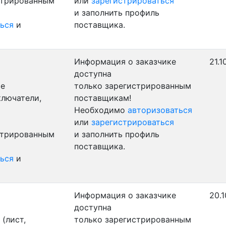
стрированным
или
зарегистрироваться
и заполнить профиль
ься
и
поставщика.
Информация о заказчике
21.1
доступна
ые
только зарегистрированным
ключатели,
поставщикам!
Необходимо
авторизоваться
или
зарегистрироваться
стрированным
и заполнить профиль
поставщика.
ься
и
Информация о заказчике
20.1
доступна
(лист,
только зарегистрированным