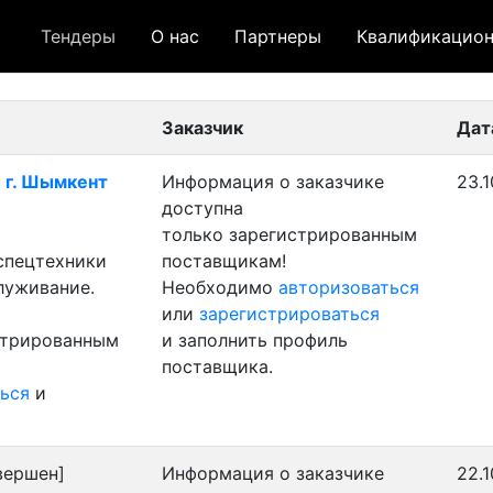
Тендеры
О нас
Партнеры
Квалификацион
 лот
- архивный лот
- сохраненный лот (не опуб
Заказчик
Дат
- г. Шымкент
Информация о заказчике
23.1
доступна
только зарегистрированным
 спецтехники
поставщикам!
луживание.
Необходимо
авторизоваться
или
зарегистрироваться
стрированным
и заполнить профиль
поставщика.
ься
и
вершен]
Информация о заказчике
22.1