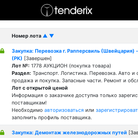
- активный лот
- Завершенный лот
- Закрытый
Номер лота
▲
▼
Закупка: Перевозка г. Рапперсвиль (Швейцария) 
(РК)
[Завершен]
Лот №:
1778
АУКЦИОН (покупка товара)
Раздел:
Транспорт. Логистика. Перевозка. Авто и
продажа и покупка. Запасные части. Ремонт и обс
Лот с открытой ценой
Информация о заказчике доступна только зареги
поставщикам!
Необходимо
авторизоваться
или
зарегистрироват
заполнить профиль поставщика.
Закупка: Демонтаж железнодорожных путей
[За