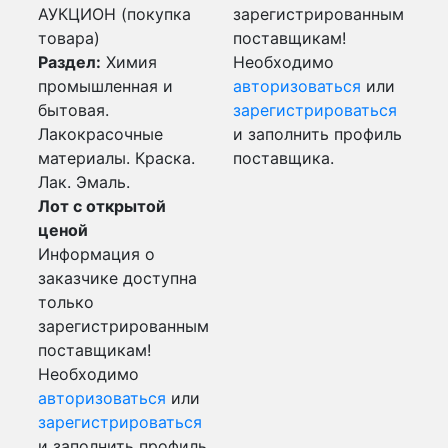
АУКЦИОН (покупка
зарегистрированным
товара)
поставщикам!
Раздел:
Химия
Необходимо
промышленная и
авторизоваться
или
бытовая.
зарегистрироваться
Лакокрасочные
и заполнить профиль
материалы. Краска.
поставщика.
Лак. Эмаль.
Лот с открытой
ценой
Информация о
заказчике доступна
только
зарегистрированным
поставщикам!
Необходимо
авторизоваться
или
зарегистрироваться
и заполнить профиль