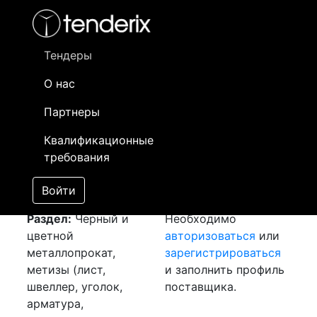
Фильтр
- активный лот
- Завершенный лот
- Закрытый
- сохраненный лот (не опубликован)
Тендеры
О нас
Номер лота
▲
▼
Заказчик
Да
Партнеры
Закупка: Листы
Информация о
13
Квалификационные
[Завершен]
заказчике доступна
требования
Лот №:
1738
только
АУКЦИОН (покупка
зарегистрированным
Войти
товара)
поставщикам!
Раздел:
Черный и
Необходимо
цветной
авторизоваться
или
металлопрокат,
зарегистрироваться
метизы (лист,
и заполнить профиль
швеллер, уголок,
поставщика.
арматура,