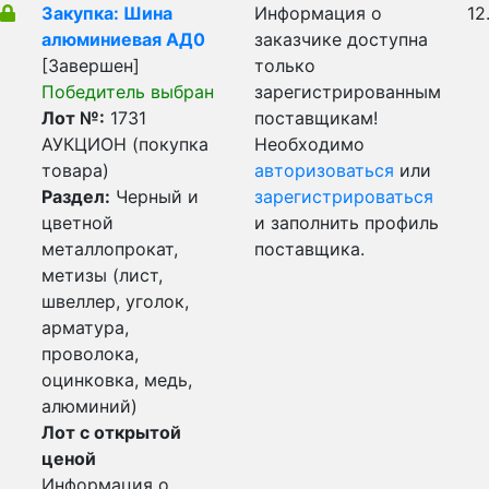
Закупка: Шина
Информация о
12
алюминиевая АД0
заказчике доступна
[Завершен]
только
Победитель выбран
зарегистрированным
Лот №:
1731
поставщикам!
АУКЦИОН (покупка
Необходимо
товара)
авторизоваться
или
Раздел:
Черный и
зарегистрироваться
цветной
и заполнить профиль
металлопрокат,
поставщика.
метизы (лист,
швеллер, уголок,
арматура,
проволока,
оцинковка, медь,
алюминий)
Лот с открытой
ценой
Информация о