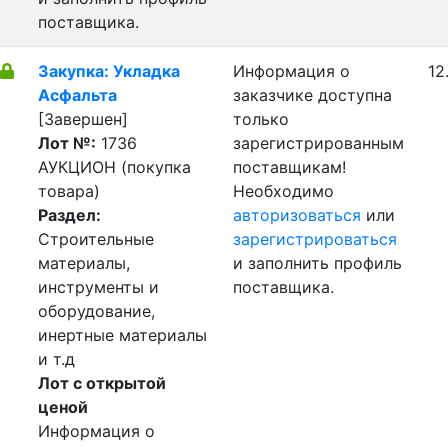
поставщика.
Закупка: Укладка
Информация о
12
Асфальта
заказчике доступна
[Завершен]
только
Лот №:
1736
зарегистрированным
АУКЦИОН (покупка
поставщикам!
товара)
Необходимо
Раздел:
авторизоваться
или
Строительные
зарегистрироваться
материалы,
и заполнить профиль
инструменты и
поставщика.
оборудование,
инертные материалы
и т.д
Лот с открытой
ценой
Информация о