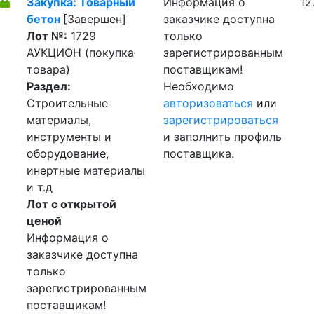
Закупка: Товарный
Информация о
12
бетон
[Завершен]
заказчике доступна
Лот №:
1729
только
АУКЦИОН (покупка
зарегистрированным
товара)
поставщикам!
Раздел:
Необходимо
Строительные
авторизоваться
или
материалы,
зарегистрироваться
инструменты и
и заполнить профиль
оборудование,
поставщика.
инертные материалы
и т.д
Лот с открытой
ценой
Информация о
заказчике доступна
только
зарегистрированным
поставщикам!