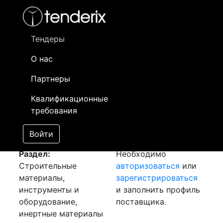
Фильтр
- активный лот
- Завершенный лот
- Закрытый
- сохраненный лот (не опубликован)
Тендеры
О нас
Номер лота
▲
▼
Заказчик
Да
Партнеры
Закупка: Плита OSB
Информация о
12
Квалификационные
[Завершен]
заказчике доступна
требования
Лот №:
1735
только
АУКЦИОН (покупка
зарегистрированным
Войти
товара)
поставщикам!
Раздел:
Необходимо
Строительные
авторизоваться
или
материалы,
зарегистрироваться
инструменты и
и заполнить профиль
оборудование,
поставщика.
инертные материалы