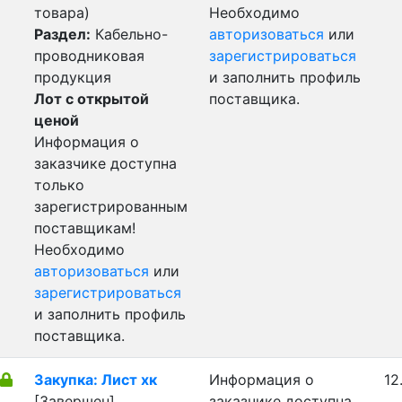
товара)
Необходимо
Раздел:
Кабельно-
авторизоваться
или
проводниковая
зарегистрироваться
продукция
и заполнить профиль
Лот с открытой
поставщика.
ценой
Информация о
заказчике доступна
только
зарегистрированным
поставщикам!
Необходимо
авторизоваться
или
зарегистрироваться
и заполнить профиль
поставщика.
Закупка: Лист хк
Информация о
12
[Завершен]
заказчике доступна