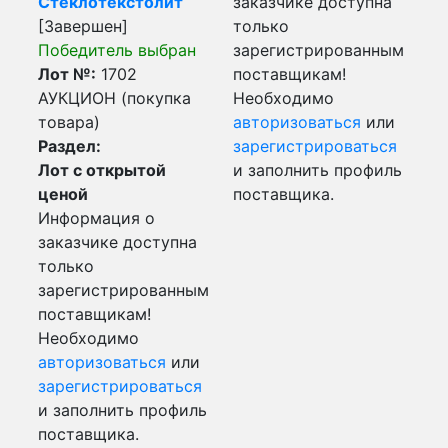
Стеклотекстолит
заказчике доступна
[Завершен]
только
Победитель выбран
зарегистрированным
Лот №:
1702
поставщикам!
АУКЦИОН (покупка
Необходимо
товара)
авторизоваться
или
Раздел:
зарегистрироваться
Лот с открытой
и заполнить профиль
ценой
поставщика.
Информация о
заказчике доступна
только
зарегистрированным
поставщикам!
Необходимо
авторизоваться
или
зарегистрироваться
и заполнить профиль
поставщика.