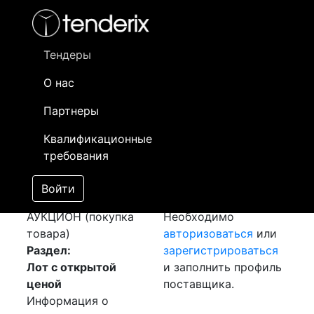
Фильтр
- активный лот
- Завершенный лот
- Закрытый
- сохраненный лот (не опубликован)
Тендеры
О нас
Номер лота
▲
▼
Заказчик
Да
Партнеры
Закупка: Перевозка
Информация о
01
Квалификационные
Европа - Казахстан
заказчике доступна
требования
[Завершен]
только
Победитель выбран
зарегистрированным
Войти
Лот №:
1707
поставщикам!
АУКЦИОН (покупка
Необходимо
товара)
авторизоваться
или
Раздел:
зарегистрироваться
Лот с открытой
и заполнить профиль
ценой
поставщика.
Информация о