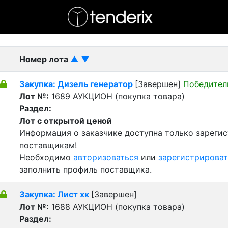
- активный лот
- Завершенный лот
- Закрытый
Номер лота
▲
▼
Закупка: Дизель генератор
[Завершен]
Победител
Лот №:
1689
АУКЦИОН (покупка товара)
Раздел:
Лот с открытой ценой
Информация о заказчике доступна только зареги
поставщикам!
Необходимо
авторизоваться
или
зарегистрироват
заполнить профиль поставщика.
Закупка: Лист хк
[Завершен]
Лот №:
1688
АУКЦИОН (покупка товара)
Раздел: