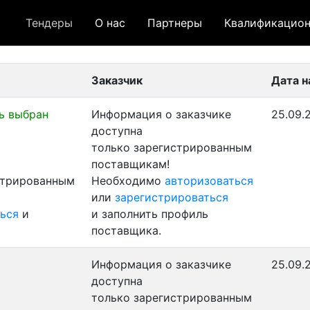
Тендеры
О нас
Партнеры
Квалификацион
 лот
- архивный лот
- сохраненный лот (не опуб
Заказчик
Дата 
ь выбран
Информация о заказчике
25.09.
доступна
только зарегистрированным
поставщикам!
стрированным
Необходимо
авторизоваться
или
зарегистрироваться
ься
и
и заполнить профиль
поставщика.
Информация о заказчике
25.09.
доступна
только зарегистрированным