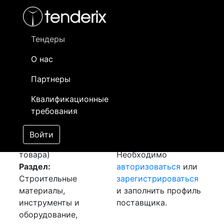
Фильтр
- активный лот
- Завершенный лот
- Закрытый
- сохраненный лот (не опубликован)
Тендеры
О нас
Номер лота
▲
▼
Заказчик
Да
Партнеры
Закуп: Бетон
Информация о
23
Квалификационные
[Завершен]
заказчике доступна
требования
Победитель выбран
только
Лот №:
6608
зарегистрированным
Войти
АУКЦИОН (покупка
поставщикам!
товара)
Необходимо
Раздел:
авторизоваться
или
Строительные
зарегистрироваться
материалы,
и заполнить профиль
инструменты и
поставщика.
оборудование,