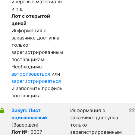
инертные материалы
и т.д
Лот с открытой
ценой
Информация о
заказчике доступна
только
зарегистрированным
поставщикам!
Необходимо
авторизоваться
или
зарегистрироваться
и заполнить профиль
поставщика.
Закуп: Лист
Информация о
22
оцинкованный
заказчике доступна
[Завершен]
только
Лот №:
6607
зарегистрированным