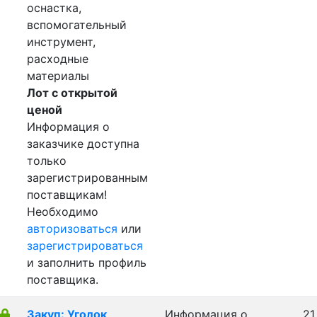
оснастка,
вспомогательный
инструмент,
расходные
материалы
Лот с открытой
ценой
Информация о
заказчике доступна
только
зарегистрированным
поставщикам!
Необходимо
авторизоваться
или
зарегистрироваться
и заполнить профиль
поставщика.
Закуп: Уголок
Информация о
21