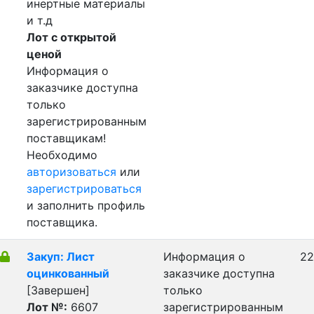
инертные материалы
и т.д
Лот с открытой
ценой
Информация о
заказчике доступна
только
зарегистрированным
поставщикам!
Необходимо
авторизоваться
или
зарегистрироваться
и заполнить профиль
поставщика.
Закуп: Лист
Информация о
22
оцинкованный
заказчике доступна
[Завершен]
только
Лот №:
6607
зарегистрированным