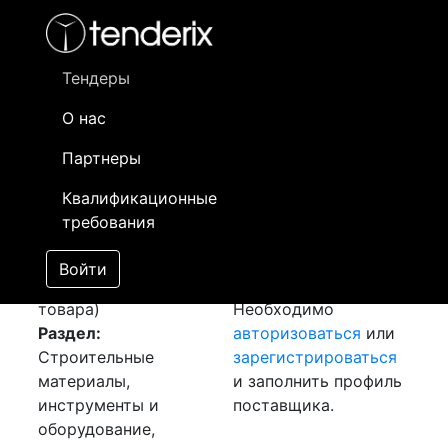
Фильтр
- активный лот
- Завершенный лот
- Закрытый
- сохраненный лот (не опубликован)
Тендеры
О нас
Номер лота
▲
▼
Заказчик
Да
Партнеры
Закуп: Бетон
Информация о
23
Квалификационные
[Завершен]
заказчике доступна
требования
Победитель выбран
только
Лот №:
6608
зарегистрированным
Войти
АУКЦИОН (покупка
поставщикам!
товара)
Необходимо
Раздел:
авторизоваться
или
Строительные
зарегистрироваться
материалы,
и заполнить профиль
инструменты и
поставщика.
оборудование,