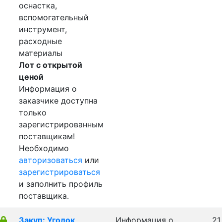
оснастка,
вспомогательный
инструмент,
расходные
материалы
Лот с открытой
ценой
Информация о
заказчике доступна
только
зарегистрированным
поставщикам!
Необходимо
авторизоваться
или
зарегистрироваться
и заполнить профиль
поставщика.
Закуп: Уголок
Информация о
21